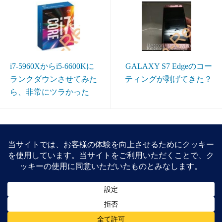
i7-5960Xからi5-6600Kに
GALAXY S7 Edgeのコー
ランクダウンさせてみた
ティングが剥げてきた？
ら、非常にツラかった
2件のコメント
白い稲妻
2017年9月16日
返信
すみません
突然失礼します…
現在自分のアカウントも乗っ取られてしまし
ましてサポートに連絡