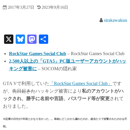
2017年3月27日
2023年9月16日
sirakawakuu
X
Bl
M
共
ue
as
有
RockStar Games Social Club
– RockStar Games Social Club
sk
to
2,500人以上の「GTA5」PC版ユーザーアカウントがハッ
y
do
キング被害に
– SOCOMの隠れ家
n
GTA Vで利用していた
「RockStar Games Social Club」
です
が、
先日起きた
ハッキング被害により
私のアカウントがハ
ックされ、勝手に名前や言語、パスワード等が変更
されて
おりました。
※記事の日付が2年前とかなり古かった…。単純にどこかから漏れたのか、総当たりで攻撃されたのかは不
明。