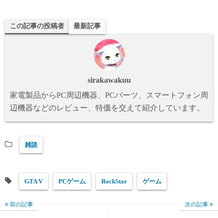
ue
as
有
sk
to
この記事の投稿者
最新記事
y
do
n
sirakawakuu
家電製品からPC周辺機器、PCパーツ、スマートフォン周
辺機器などのレビュー、特価を交えて紹介しています。
雑談
GTA V
PCゲーム
RockStar
ゲーム
前の記事
次の記事