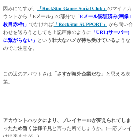
因みにですが、
「RockStar Games Social Club」
のマイアカ
ウントから
「Eメール」
の部分で
「Eメール認証済み(画像1
枚目赤枠)」
でなければ
「RockStar SUPPORT」
から問い合
わせを送ろうとしても上記画像のように
「URL(サーバー)
に繋がらない」
という
壮大なハメが待ち受けている
ような
のでご注意を。
この辺のアバウトさは
「さすが海外企業だな」
と思える次
第。
アカウントハックにより、プレイヤーIDが変えられてしま
ったため暫くは様子見
と言った所でしょうか。(一応プレイ
は出来ますが。)