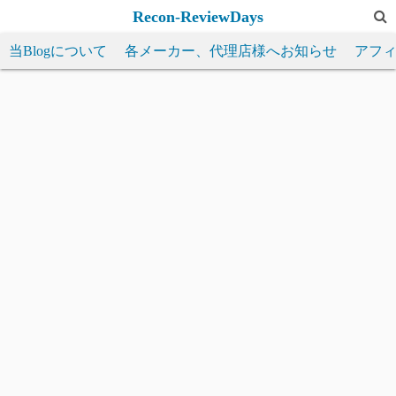
コ
Recon-ReviewDays
ン
当Blogについて
各メーカー、代理店様へお知らせ
アフ
テ
ン
ツ
へ
ス
キ
ッ
プ