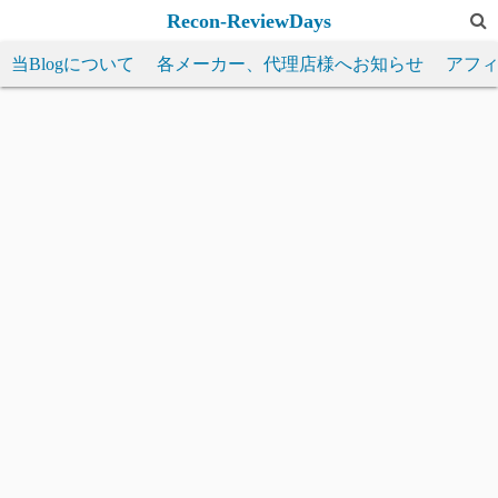
コ
Recon-ReviewDays
ン
当Blogについて
各メーカー、代理店様へお知らせ
アフ
テ
ン
ツ
へ
ス
キ
ッ
プ