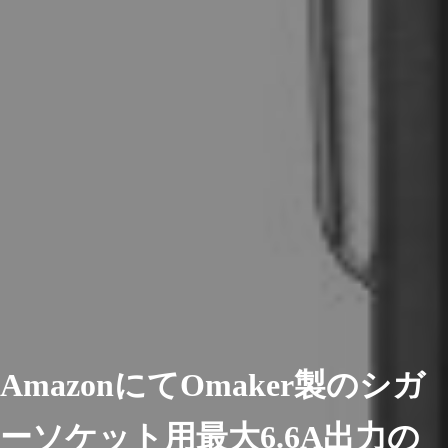
AmazonにてOmaker製のシガ
ーソケット用最大6.6A出力の