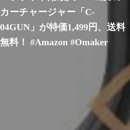
カーチャージャー「C-
04GUN」が特価1,499円、送料
無料！ #Amazon #Omaker