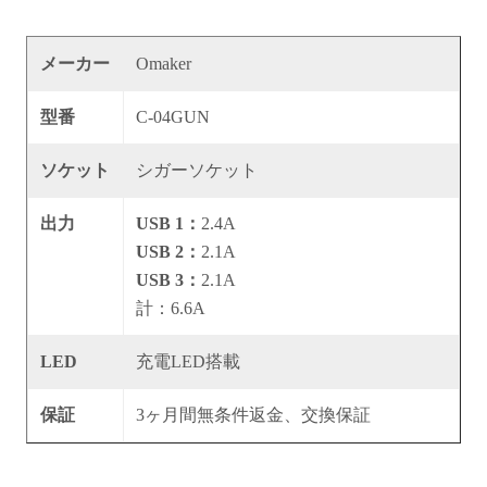
メーカー
Omaker
型番
C-04GUN
ソケット
シガーソケット
出力
USB 1：
2.4A
USB 2：
2.1A
USB 3：
2.1A
計：6.6A
LED
充電LED搭載
保証
3ヶ月間無条件返金、交換保証