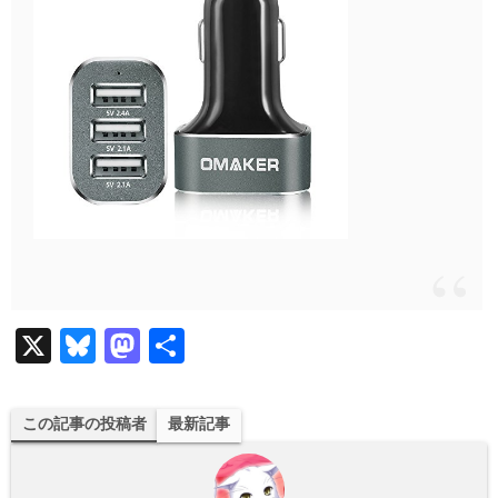
X
Bl
M
共
ue
as
有
sk
to
この記事の投稿者
最新記事
y
do
n