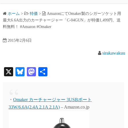
ホーム
>
特価
>
AmazonにてOmaker製のシガーソケット用
最大6.6A出力のカーチャージャー「C-04GUN」が特価1,499円、送
料無料！ #Amazon #Omaker
2015年2月6日
sirakawakuu
X
Bl
M
共
ue
as
有
sk
to
y
do
・
Omaker カーチャージャー 3USBポート
n
33W/6.6A(2.4A 2.1A 2.1A)
– Amazon.co.jp