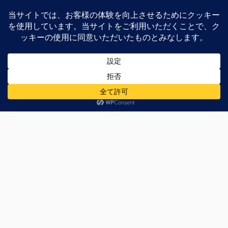
12000mAhのバッテリー
ASUSTOR製のNAS「AS-
を内蔵したIngress仕様の
202T」を購入しました
モバイルバッテリー
「Ingress Power ...
コメントする
メールアドレスが公開されることはありません。
※
が付い
ている欄は必須項目です
お名前
※
メールアドレス
※