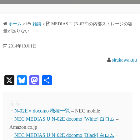
ホーム
>
雑談
>
MEDIAS U (N-02E)の内部ストレージの容
量が足りない
2014年10月1日
sirakawakuu
X
Bl
M
共
ue
as
有
sk
to
y
do
・
N-02E » docomo 機種一覧
– NEC mobile
n
・
NEC MEDIAS U N-02E docomo [White] 白ロム
–
Amazon.co.jp
・
NEC MEDIAS U N-02E docomo [Black] 白ロム
–