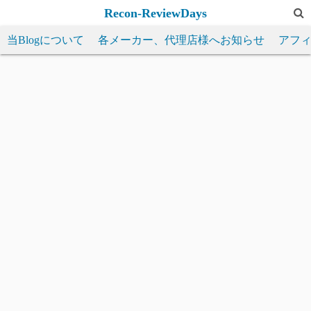
コ
Recon-ReviewDays
ン
当Blogについて
各メーカー、代理店様へお知らせ
アフ
テ
ン
ツ
へ
ス
キ
ッ
プ