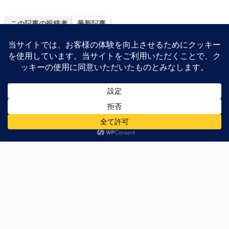
ue
as
有
sk
to
この記事の投稿者
最新記事
y
do
n
sirakawakuu
家電製品からPC周辺機器、PCパーツ、スマートフォン周
辺機器などのレビュー、特価を交えて紹介しています。
雑談
Android
MEDIAS U
N-02E
NEC
NEC CASIO
スマートフォン