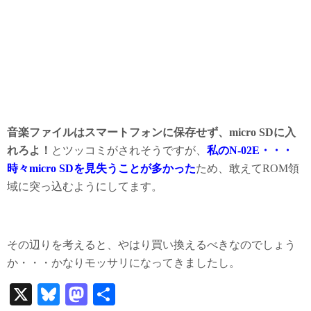
音楽ファイルはスマートフォンに保存せず、micro SDに入
れろよ！
とツッコミがされそうですが、
私のN-02E・・・
時々micro SDを見失うことが多かった
ため、敢えてROM領
域に突っ込むようにしてます。
その辺りを考えると、やはり買い換えるべきなのでしょう
か・・・かなりモッサリになってきましたし。
X
Bl
M
共