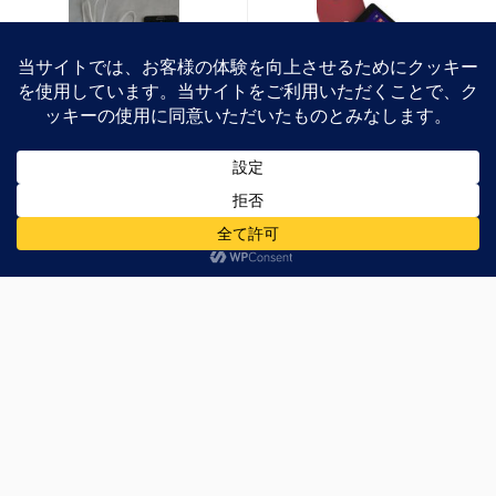
洋式便器型スピーカー
Amazon.co.jp、艦これ向
「THE TOILET
けWindows 8.1搭載タブレ
SPEAKER」適当なレビ
ットが先着2500名まで
ュー
2,000円引きへ
コメントする
メールアドレスが公開されることはありません。
※
が付い
ている欄は必須項目です
お名前
※