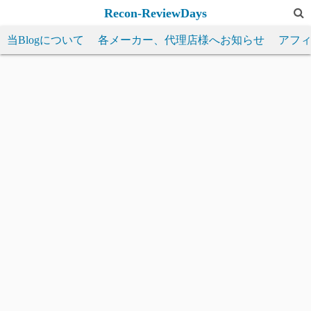
コ
Recon-ReviewDays
ン
当Blogについて
各メーカー、代理店様へお知らせ
アフ
テ
ン
ツ
へ
ス
キ
ッ
プ