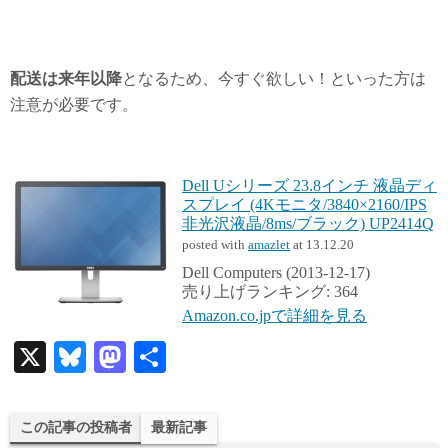
配送は来年以降
となるため、今すぐ欲しい！といった方は
注意が必要です。
Dell Uシリーズ 23.8インチ 液晶ディ
スプレイ (4Kモニタ/3840×2160/IPS
非光沢液晶/8ms/ブラック) UP2414Q
posted with
amazlet
at 13.12.20
Dell Computers (2013-12-17)
売り上げランキング: 364
Amazon.co.jpで詳細を見る
X
Bl
M
共
ue
as
有
sk
to
この記事の投稿者
最新記事