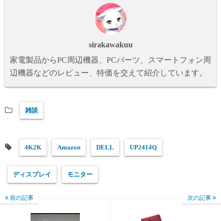
y
do
n
sirakawakuu
家電製品からPC周辺機器、PCパーツ、スマートフォン周
辺機器などのレビュー、特価を交えて紹介しています。
雑談
4K2K
Amazon
DELL
UP2414Q
ディスプレイ
モニター
前の記事
次の記事