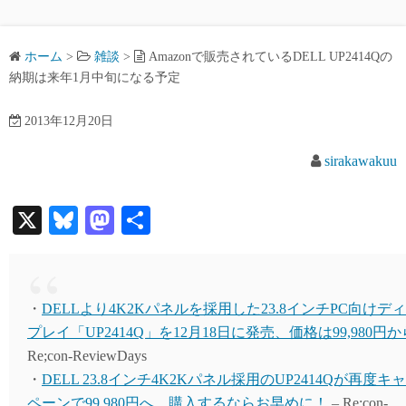
ホーム
>
雑談
>
Amazonで販売されているDELL UP2414Qの
納期は来年1月中旬になる予定
2013年12月20日
sirakawakuu
X
Bl
M
共
ue
as
有
sk
to
y
do
・
DELLより4K2Kパネルを採用した23.8インチPC向けデ
n
プレイ「UP2414Q」を12月18日に発売、価格は99,980円か
Re;con-ReviewDays
・
DELL 23.8インチ4K2Kパネル採用のUP2414Qが再度キ
ペーンで99,980円へ、購入するならお早めに！
– Re;con-