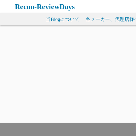
コ
Recon-ReviewDays
ン
テ
当Blogについて
各メーカー、代理店様
ン
ツ
へ
ス
キ
ッ
プ