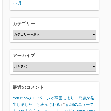
« 7月
カテゴリー
カ
テ
ゴ
リ
アーカイブ
ー
ア
ー
カ
イ
最近のコメント
ブ
YouTubeのTOPページが障害により「問題が発
生しました」と表示される
に
話題のニュース
まとめ｜夕方のニューストレンド | Trends-Flyer