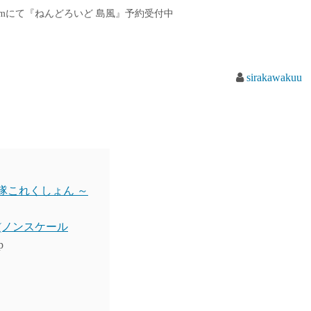
omにて『ねんどろいど 島風』予約受付中
sirakawakuu
艦隊これくしょん ～
 (ノンスケール
p