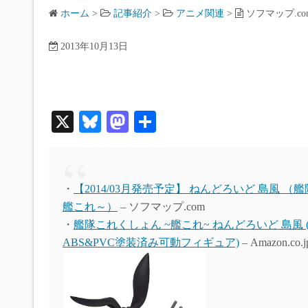
ホーム
>
記事紹介
>
アニメ関連
>
ソフマップ.c
2013年10月13日
X
Bl
M
共
ue
as
有
sk
to
y
do
・
【2014/03月発売予定】 ねんどろいど 島風 （
n
艦これ～）
– ソフマップ.com
・
艦隊これくしょん ~艦これ~ ねんどろいど 島風
ABS&PVC塗装済み可動フィギュア)
– Amazon.co.j