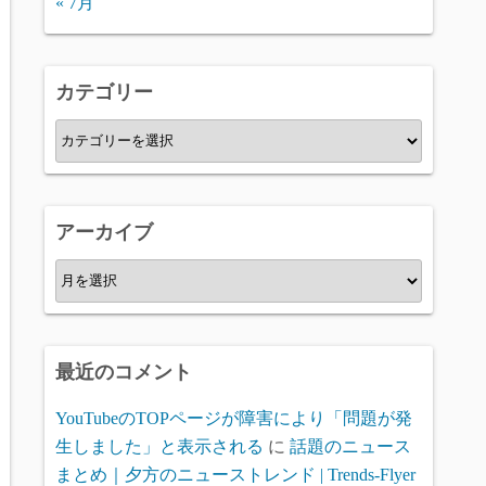
« 7月
カテゴリー
カ
テ
ゴ
リ
アーカイブ
ー
ア
ー
カ
イ
最近のコメント
ブ
YouTubeのTOPページが障害により「問題が発
生しました」と表示される
に
話題のニュース
まとめ｜夕方のニューストレンド | Trends-Flyer