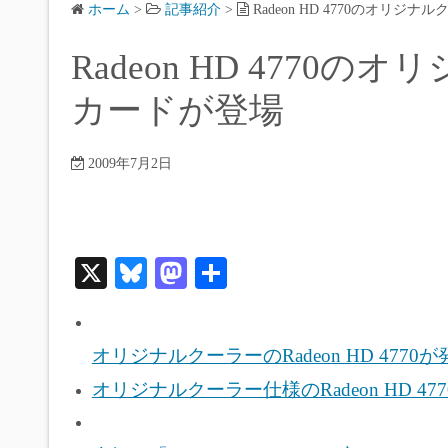
ホーム
>
記事紹介
>
Radeon HD 4770のオリ
Radeon HD 477
カードが登場
2009年7月2日
X
Bl
M
共
ue
as
有
sk
to
オリジナルクーラーのRadeon HD 4770が発売に –
y
do
オリジナルクーラー仕様のRadeon HD 4770
n