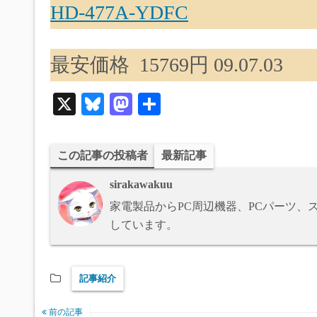
HD-477A-YDFC
最安価格 15769円 09.07.03
X
Bl
M
共
ue
as
有
sk
to
この記事の投稿者
最新記事
y
do
sirakawakuu
n
家電製品からPC周辺機器、PCパーツ
しています。
記事紹介
前の記事