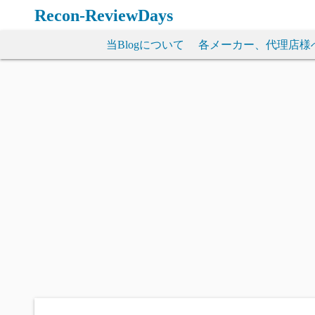
コ
Recon-ReviewDays
ン
テ
当Blogについて
各メーカー、代理店様
ン
ツ
へ
ス
キ
ッ
プ