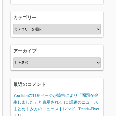
カテゴリー
カ
テ
ゴ
リ
アーカイブ
ー
ア
ー
カ
イ
最近のコメント
ブ
YouTubeのTOPページが障害により「問題が発
生しました」と表示される
に
話題のニュース
まとめ｜夕方のニューストレンド | Trends-Flyer
より