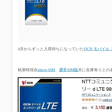
4月からずっと入荷待ちになっていた
OCN モバイル エ
執筆時現在
micro-SIM
、
通常SIM版
共に在庫有りとの