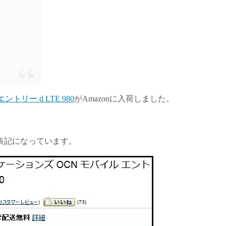
ントリー d LTE 980
がAmazonに入荷しました。
表記になっています。