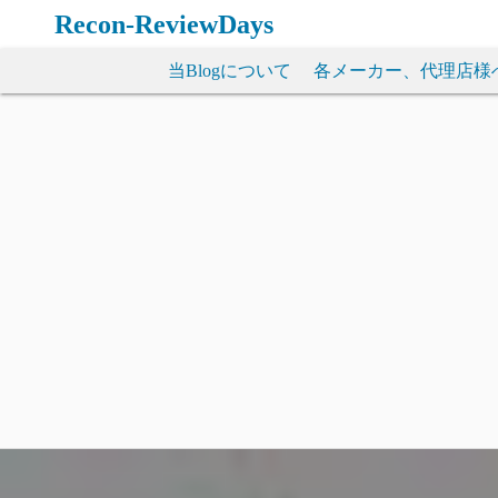
コ
Recon-ReviewDays
ン
テ
当Blogについて
各メーカー、代理店様
ン
ツ
へ
ス
キ
ッ
プ