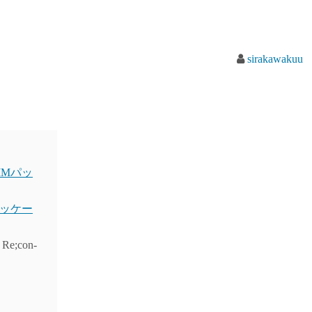
sirakawakuu
SIMパッ
Mパッケー
 Re;con-