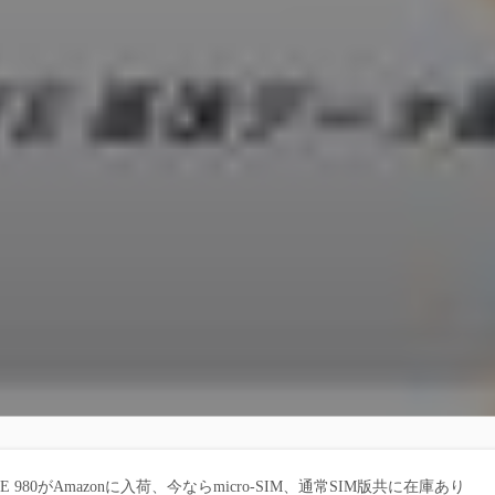
TE 980がAmazonに入荷、今ならmicro-SIM、通常SIM版共に在庫あり