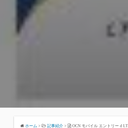
ホーム
>
記事紹介
>
OCN モバイル エントリー d L