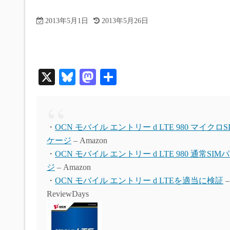
2013年5月1日
2013年5月26日
X
Bl
M
共
ue
as
有
sk
to
y
do
・
OCN モバイル エントリー d LTE 980 マイクロ
n
ケージ
– Amazon
・
OCN モバイル エントリー d LTE 980 通常SI
ジ
– Amazon
・
OCN モバイル エントリー d LTEを適当に検証
–
ReviewDays