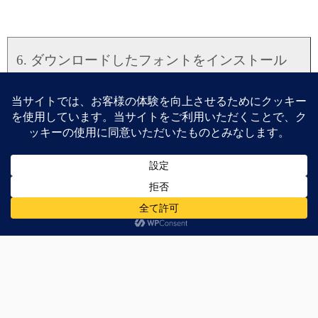
6. ダウンロードしたフォントをインストール
ダウンロードしたフォントはapk形式になっているので、
インストール時に
「ブロックされました」
と出た時に
「設