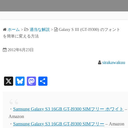
ホーム
>
適当な解説
>
Galaxy S III (GT-I9300) のフォント
を簡単に変える方法
2012年6月23日
sirakawakuu
X
Bl
M
共
ue
as
有
sk
to
y
do
・
Samsung Galaxy S3 16GB GT-I9300 SIMフリー ホワイト
–
n
Amazon
・
Samsung Galaxy S3 16GB GT-I9300 SIMフリー
– Amazon