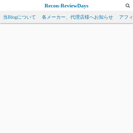
コ
Recon-ReviewDays
ン
当Blogについて
各メーカー、代理店様へお知らせ
アフ
テ
ン
ツ
へ
ス
キ
ッ
プ