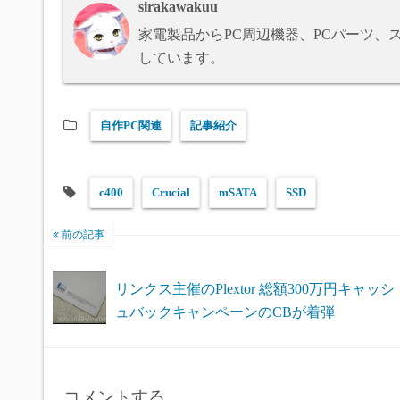
sirakawakuu
n
家電製品からPC周辺機器、PCパーツ
しています。
自作PC関連
記事紹介
c400
Crucial
mSATA
SSD
前の記事
リンクス主催のPlextor 総額300万円キャッシ
ュバックキャンペーンのCBが着弾
コメントする