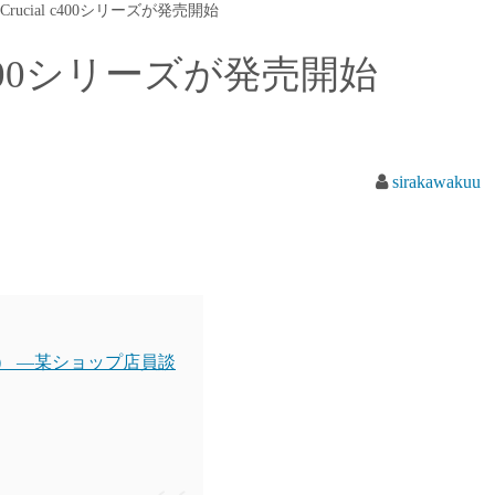
Crucial c400シリーズが発売開始
 c400シリーズが発売開始
sirakawakuu
3） —某ショップ店員談