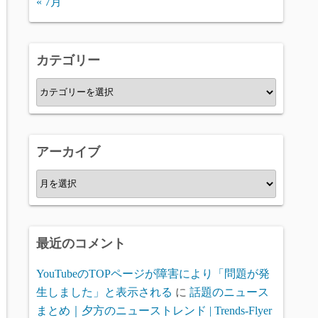
« 7月
カテゴリー
カ
テ
ゴ
リ
アーカイブ
ー
ア
ー
カ
イ
最近のコメント
ブ
YouTubeのTOPページが障害により「問題が発
生しました」と表示される
に
話題のニュース
まとめ｜夕方のニューストレンド | Trends-Flyer