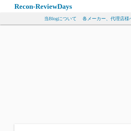
コ
Recon-ReviewDays
ン
テ
当Blogについて
各メーカー、代理店様
ン
ツ
へ
ス
キ
ッ
プ