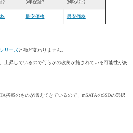
証?
3年保証?
3年保証?
価格
最安価格
最安価格
00シリーズ
と殆ど変わりません。
比べ、上昇しているので何らかの改良が施されている可能性があ
もmSATA搭載のものが増えてきているので、mSATAのSSDの選択