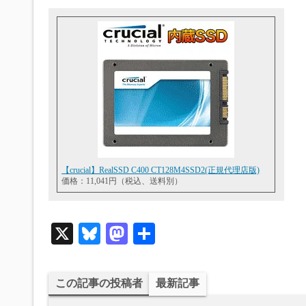
【crucial】RealSSD C400 CT128M4SSD2(正規代理店版)
価格：11,041円（税込、送料別）
X
Bl
M
共
ue
as
有
sk
to
この記事の投稿者
最新記事
y
do