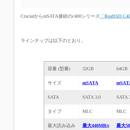
CrucialからmSATA接続のc400シリーズ
「RealSSD 
ラインナップは以下のとおり。
容量 (型番)
32GB
64GB
サイズ
mSATA
mSAT
SATA
SATA 3.0
SATA 3
タイプ
MLC
MLC
最大読み込み
最大440MB/s
最大50