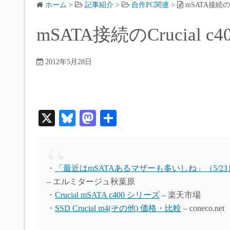
ホーム
>
記事紹介
>
自作PC関連
>
mSATA接続の
mSATA接続のCrucial
2012年5月28日
X
Bl
M
共
ue
as
有
sk
to
y
do
・
「最近はmSATAあるマザーも多いしね」（5/2
n
– エルミタージュ秋葉原
・
Crucial mSATA c400 シリーズ
– 楽天市場
・
SSD Crucial m4(その他) 価格・比較
– coneco.net