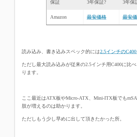
保証
3年保証?
3年保
Amazon
最安価格
最安
読み込み、書き込みスペック的には
2.5インチのC4
ただし最大読み込みが従来の2.5インチ用C400に
ります。
ここ最近はATX板やMicro-ATX、Mini-ITX板で
肢が増えるのは助かります。
ただしもう少し早めに出して頂きたかった所。