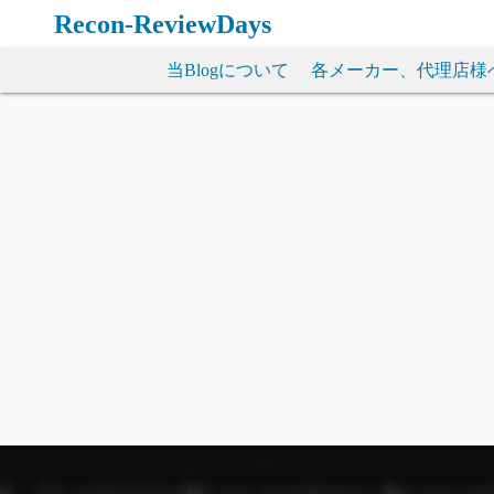
コ
Recon-ReviewDays
ン
テ
当Blogについて
各メーカー、代理店様
ン
ツ
へ
ス
キ
ッ
プ