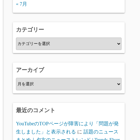
« 7月
カテゴリー
カ
テ
ゴ
リ
アーカイブ
ー
ア
ー
カ
イ
最近のコメント
ブ
YouTubeのTOPページが障害により「問題が発
生しました」と表示される
に
話題のニュース
まとめ｜夕方のニューストレンド | Trends-Flyer