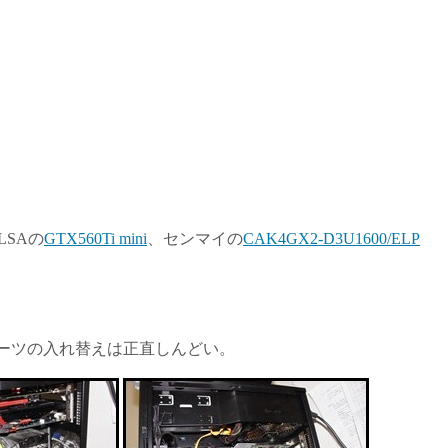
SAの
GTX560Ti mini
、センマイの
CAK4GX2-D3U1600/ELP
中でパーツの入れ替えは正直しんどい。