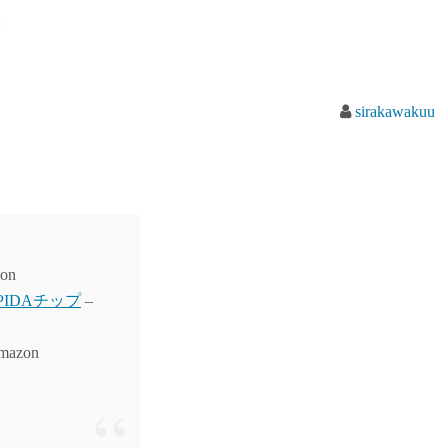
換
sirakawakuu
on
ELPIDAチップ
–
mazon