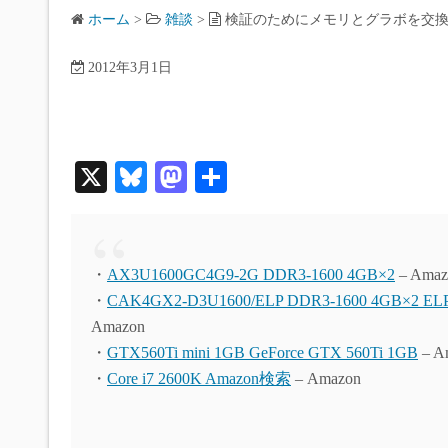
ホーム
>
雑談
>
検証のためにメモリとグラボを交
2012年3月1日
X
Bl
M
共
ue
as
有
sk
to
y
do
・
AX3U1600GC4G9-2G DDR3-1600 4GB×2
– Amaz
n
・
CAK4GX2-D3U1600/ELP DDR3-1600 4GB×2 
Amazon
・
GTX560Ti mini 1GB GeForce GTX 560Ti 1GB
– A
・
Core i7 2600K Amazon検索
– Amazon