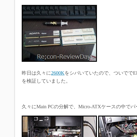
昨日は久々に
2600K
をシバいていたので、ついででEL
を検証していました。
久々にMain PCの分解で、Micro-ATXケースの