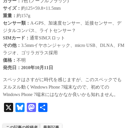
カラー：
1色 (ノーブルブラック)
サイズ：
約125×59.8×11.5mm
重量：
約157g
センサー類：
A-GPS、加速度センサー、近接センサー、デ
ジタルコンパス、ライトセンサー？
SIMカード：
通常SIMスロット
その他：
3.5mmイヤホンジャック、micro USB、DLNA、FM
ラジオ、ゴリラガラス採用
価格：
不明
発売日：2010年10月11日
スペックはさすがに時代を感じますが、このスペックでも
ヌルヌル動くWindows Phone 7端末なので、初めての
Windows Phone 7端末にはなかなか良いかも知れません。
X
Bl
M
共
ue
as
有
sk
to
この記事の投稿者
最新記事