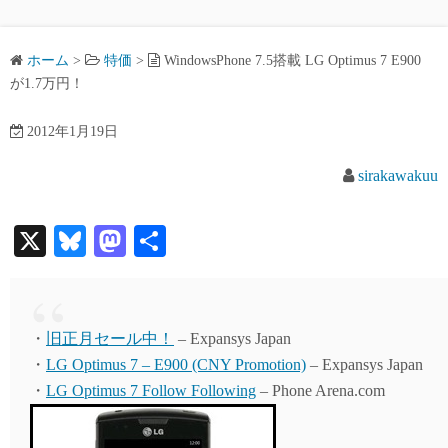
ホーム
>
特価
>
WindowsPhone 7.5搭載 LG Optimus 7 E900
が1.7万円！
2012年1月19日
sirakawakuu
X
Bl
M
共
ue
as
有
sk
to
y
do
・
旧正月セール中！
– Expansys Japan
n
・
LG Optimus 7 – E900 (CNY Promotion)
– Expansys Japan
・
LG Optimus 7 Follow Following
– Phone Arena.com