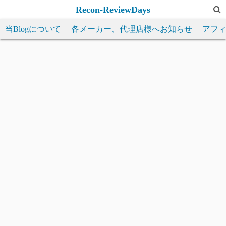
コ
Recon-ReviewDays
ン
当Blogについて
各メーカー、代理店様へお知らせ
アフ
テ
ン
ツ
へ
ス
キ
ッ
プ