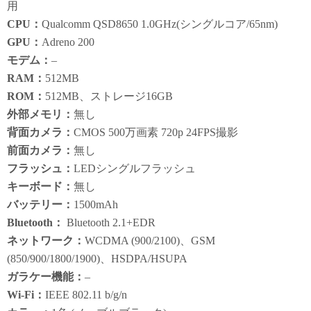
用
CPU：
Qualcomm QSD8650 1.0GHz(シングルコア/65nm)
GPU：
Adreno 200
モデム：
–
RAM：
512MB
ROM：
512MB、ストレージ16GB
外部メモリ：
無し
背面カメラ：
CMOS 500万画素 720p 24FPS撮影
前面カメラ：
無し
フラッシュ：
LEDシングルフラッシュ
キーボード：
無し
バッテリー：
1500mAh
Bluetooth：
Bluetooth 2.1+EDR
ネットワーク：
WCDMA (900/2100)、GSM
(850/900/1800/1900)、HSDPA/HSUPA
ガラケー機能：
–
Wi-Fi：
IEEE 802.11 b/g/n