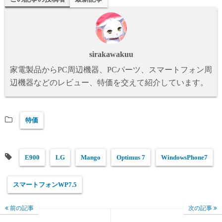
y
do
n
sirakawakuu
家電製品からPC周辺機器、PCパーツ、スマートフォン周
辺機器などのレビュー、特価を交えて紹介しています。
特価
E900
LG
Mango
Optimus 7
WindowsPhone7
スマートフォンWP7.5
前の記事
次の記事