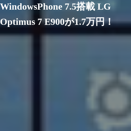
WindowsPhone 7.5搭載 LG
Optimus 7 E900が1.7万円！