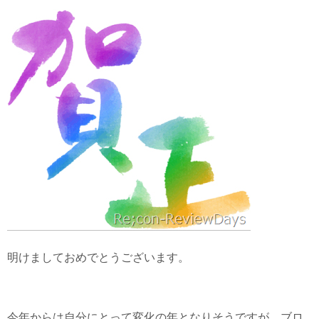
ue
as
有
sk
to
y
do
n
明けましておめでとうございます。
今年からは自分にとって変化の年となりそうですが、ブロ