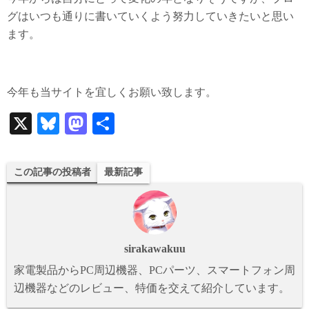
グはいつも通りに書いていくよう努力していきたいと思い
ます。
今年も当サイトを宜しくお願い致します。
X
Bl
M
共
ue
as
有
sk
to
この記事の投稿者
最新記事
y
do
n
sirakawakuu
家電製品からPC周辺機器、PCパーツ、スマートフォン周
辺機器などのレビュー、特価を交えて紹介しています。