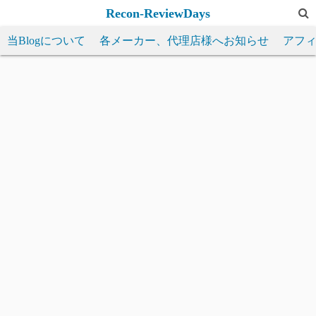
コ
Recon-ReviewDays
ン
当Blogについて
各メーカー、代理店様へお知らせ
アフ
テ
ン
ツ
へ
ス
キ
ッ
プ