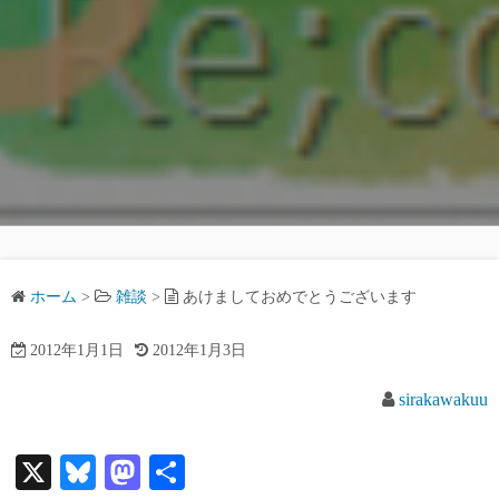
ホーム
>
雑談
>
あけましておめでとうございます
2012年1月1日
2012年1月3日
sirakawakuu
X
Bl
M
共