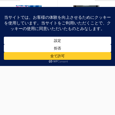
ソフマップ.comにて年末
ARROWS Z (ISW11F)を酷
に向けた各種セールを開
使、バッテリーを検証
催中！ 11.12.19版
コメントする
メールアドレスが公開されることはありません。
※
が付い
ている欄は必須項目です
お名前
※