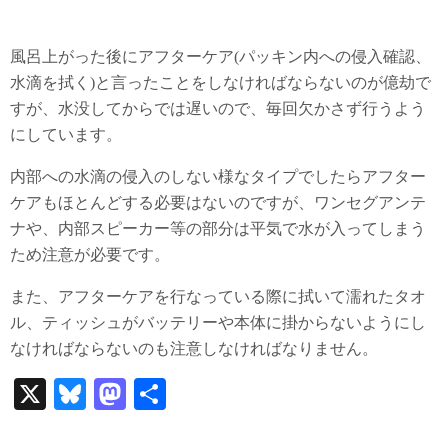
風呂上がった後にアフターケア(パッキン内への侵入確認、
水滴を拭く)と言ったことをしなければならないのが億劫で
すが、水没してからでは遅いので、毎回欠かさず行うよう
にしています。
内部への水滴の侵入のしない様なタイプでしたらアフター
ケアもほとんどする必要はないのですが、ワンセグアンテ
ナや、内部スピーカー等の部分は平気で水が入ってしまう
ため注意が必要です。
また、アフターケアを行なっている際に拭いて濡れたタオ
ル、ティッシュがバッテリーや本体に掛からないようにし
なければならないのも注意しなければなりません。
X
Bl
M
共
ue
as
有