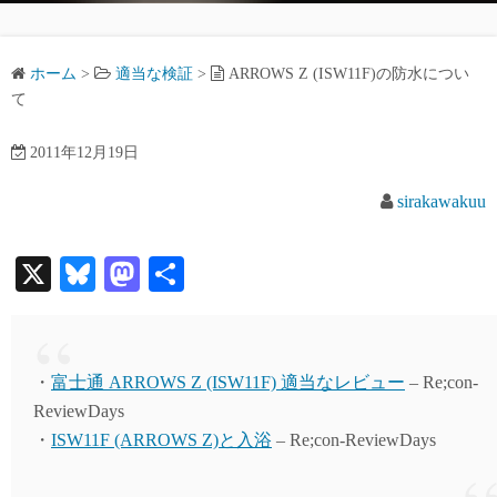
ホーム
>
適当な検証
>
ARROWS Z (ISW11F)の防水につい
て
2011年12月19日
sirakawakuu
X
Bl
M
共
ue
as
有
sk
to
y
do
・
富士通 ARROWS Z (ISW11F) 適当なレビュー
– Re;con-
n
ReviewDays
・
ISW11F (ARROWS Z)と入浴
– Re;con-ReviewDays