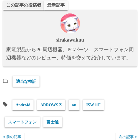
sk
to
この記事の投稿者
最新記事
y
do
n
sirakawakuu
家電製品からPC周辺機器、PCパーツ、スマートフォン周
辺機器などのレビュー、特価を交えて紹介しています。
適当な検証
Android
ARROWS Z
au
ISW11F
スマートフォン
富士通
前の記事
次の記事