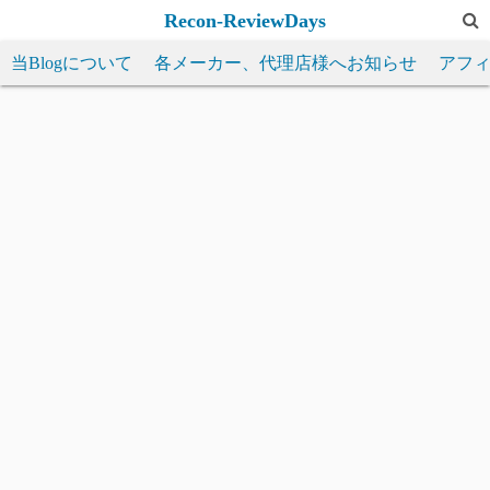
コ
Recon-ReviewDays
ン
当Blogについて
各メーカー、代理店様へお知らせ
アフ
テ
ン
ツ
へ
ス
キ
ッ
プ