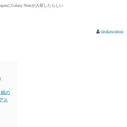
s JapanにGalaxy Noteが入荷したらしい
sirakawakuu
s
 紙の
週アス