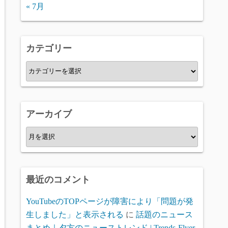
« 7月
カテゴリー
カ
テ
ゴ
リ
アーカイブ
ー
ア
ー
カ
イ
最近のコメント
ブ
YouTubeのTOPページが障害により「問題が発
生しました」と表示される
に
話題のニュース
まとめ｜夕方のニューストレンド | Trends-Flyer