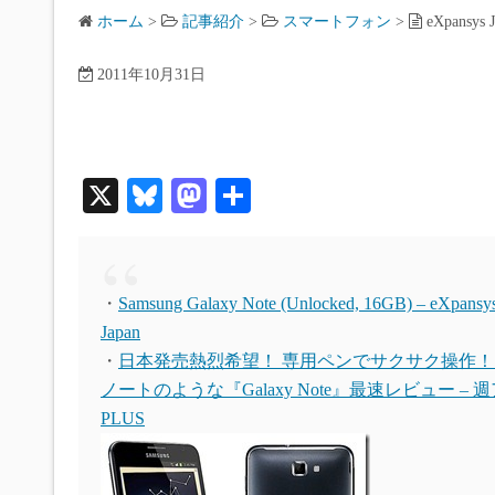
ホーム
>
記事紹介
>
スマートフォン
>
eXpansy
2011年10月31日
X
Bl
M
共
ue
as
有
sk
to
y
do
・
Samsung Galaxy Note (Unlocked, 16GB) – eXpansy
n
Japan
・
日本発売熱烈希望！ 専用ペンでサクサク操作！
ノートのような『Galaxy Note』最速レビュー – 
PLUS