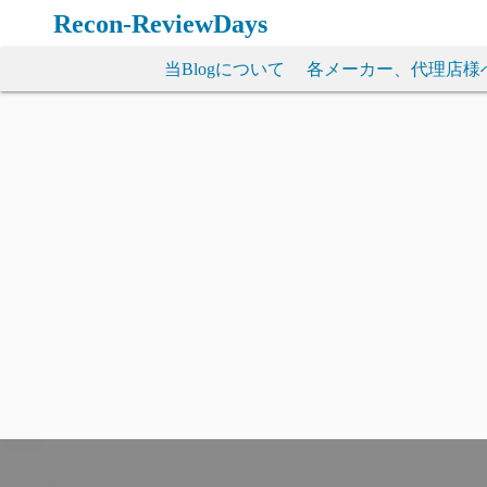
コ
Recon-ReviewDays
ン
テ
当Blogについて
各メーカー、代理店様
ン
ツ
へ
ス
キ
ッ
プ