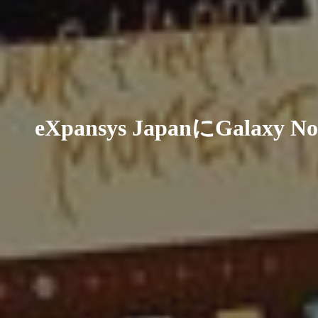
eXpansys JapanにGala