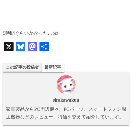
5時間ぐらいかかった…orz
X
Bl
M
共
ue
as
有
sk
to
この記事の投稿者
最新記事
y
do
n
sirakawakuu
家電製品からPC周辺機器、PCパーツ、スマートフォン周
辺機器などのレビュー、特価を交えて紹介しています。