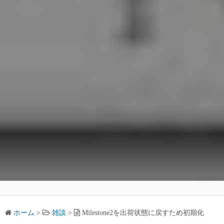
ホーム
>
雑談
>
Milestone2を出荷状態に戻すため初期化