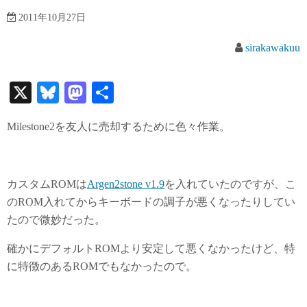
2011年10月27日
sirakawakuu
X
Bl
M
共
ue
as
有
Milestone2を友人に売却するために色々作業。
sk
to
y
do
n
カスタムROMは
Argen2stone v1.9
を入れていたのですが、こ
のROM入れてからキーボードの調子が悪くなったりしてい
たので微妙だった。
確かにデフォルトROMより安定して悪くなかったけど、特
に特徴のあるROMでもなかったので。