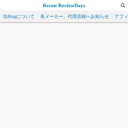
コ
Recon-ReviewDays
ン
当Blogについて
各メーカー、代理店様へお知らせ
アフ
テ
ン
ツ
へ
ス
キ
ッ
プ