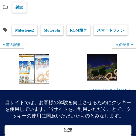
雑談
Milestone2
Motorola
ROM焼き
スマートフォン
前の記事
次の記事
MineCraft 村MOD
namcoのイカ娘キャンペ
Millenaire 畑作り
ーンのサイトがFireFoxで
見ると酷い事になってい
る