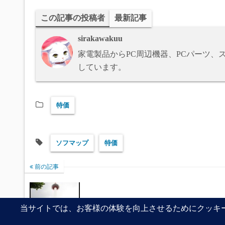
sk
to
この記事の投稿者
最新記事
y
do
sirakawakuu
n
家電製品からPC周辺機器、PCパーツ
しています。
特価
ソフマップ
特価
前の記事
京都にお散歩