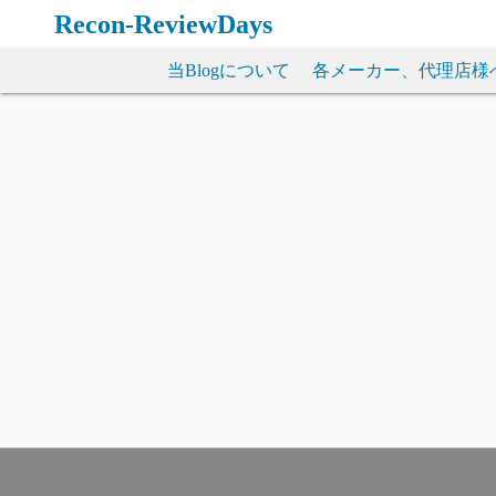
コ
Recon-ReviewDays
ン
テ
当Blogについて
各メーカー、代理店様
ン
ツ
へ
ス
キ
ッ
プ