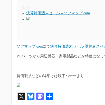
sk
to
y
do
決算特価週末セール – ソフマップ.com
n
ソフマップ.com
にて
決算特価週末セール 夏休みスペ
PCパーツから周辺機器、家電製品などが特価になっ
特価製品などの詳細はは以下バナーより。
X
Bl
M
共
ue
as
有