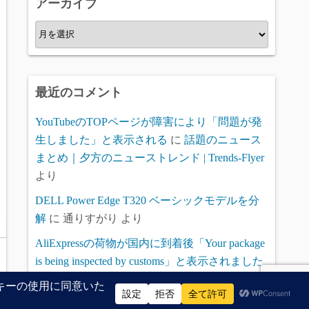
アーカイブ
ー
ア
ー
カ
イ
最近のコメント
ブ
YouTubeのTOPページが障害により「問題が発
生しました」と表示される
に
話題のニュース
まとめ｜夕方のニューストレンド | Trends-Flyer
より
DELL Power Edge T320 ベーシックモデルを分
解
に
通りすがり
より
AliExpressの荷物が国内に到着後「Your package
is being inspected by customs」と表示されました
に
田中太郎
より