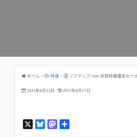
ホーム
>
特価
>
ソフマップ.com 決算特価週末セー
2011年8月12日
2011年8月17日
X
Bl
M
共
ue
as
有