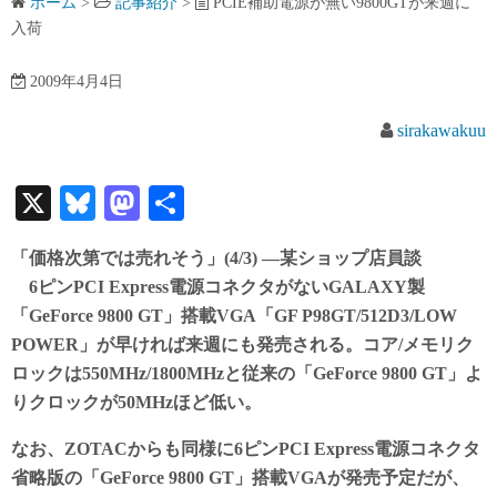
ホーム
>
記事紹介
>
PCIE補助電源が無い9800GTが来週に
入荷
2009年4月4日
sirakawakuu
X
Bl
M
共
ue
as
有
「価格次第では売れそう」(4/3) —某ショップ店員談
sk
to
6ピンPCI Express電源コネクタがないGALAXY製
y
do
「GeForce 9800 GT」搭載VGA「GF P98GT/512D3/LOW
n
POWER」が早ければ来週にも発売される。コア/メモリク
ロックは550MHz/1800MHzと従来の「GeForce 9800 GT」よ
りクロックが50MHzほど低い。
なお、ZOTACからも同様に6ピンPCI Express電源コネクタ
省略版の「GeForce 9800 GT」搭載VGAが発売予定だが、