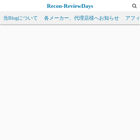
コ
Recon-ReviewDays
ン
当Blogについて
各メーカー、代理店様へお知らせ
アフ
テ
ン
ツ
へ
ス
キ
ッ
プ