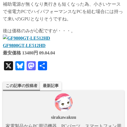
補助電源が無くなり奥行きも短くなった為、小さいケース
で省電力PCでハイパフォーマンスなPCを組む場合には持っ
て来いのGPUとなりそうですね。
後は価格のみが心配ですが・・・。
GF9800GT-LE512HD
最安価格 13480円 09.04.04
X
Bl
M
共
ue
as
有
sk
to
この記事の投稿者
最新記事
y
do
n
sirakawakuu
家電製品からPC周辺機器、PCパーツ、スマートフォン周