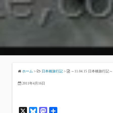
ホーム
>
日本橋旅行記
>
～11.04.15 日本橋旅行記～
2011年4月16日
X
Bl
M
共