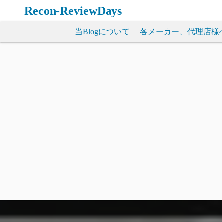
コ
Recon-ReviewDays
ン
テ
当Blogについて
各メーカー、代理店様
ン
ツ
へ
ス
キ
ッ
プ