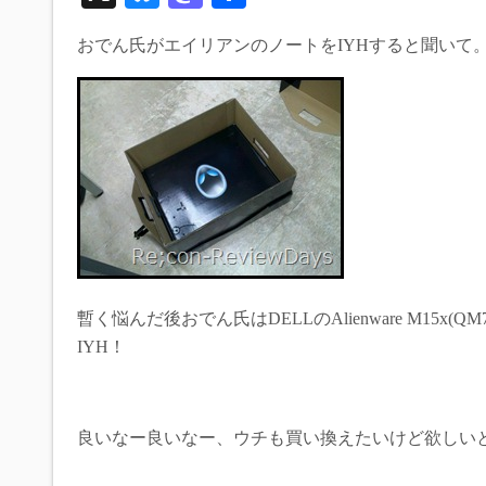
ue
as
有
おでん氏がエイリアンのノートをIYHすると聞いて
sk
to
y
do
n
暫く悩んだ後おでん氏はDELLのAlienware M15x(QM740
IYH！
良いなー良いなー、ウチも買い換えたいけど欲しいと