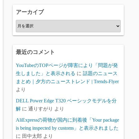
リ
アーカイブ
ー
ア
ー
カ
イ
最近のコメント
ブ
YouTubeのTOPページが障害により「問題が発
生しました」と表示される
に
話題のニュース
まとめ｜夕方のニューストレンド | Trends-Flyer
より
DELL Power Edge T320 ベーシックモデルを分
解
に
通りすがり
より
AliExpressの荷物が国内に到着後「Your package
is being inspected by customs」と表示されました
に
田中太郎
より