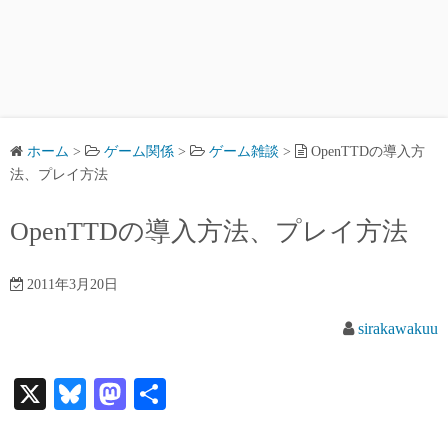
ホーム
>
ゲーム関係
>
ゲーム雑談
>
OpenTTDの導入方
法、プレイ方法
OpenTTDの導入方法、プレイ方法
2011年3月20日
sirakawakuu
X
Bl
M
共
ue
as
有