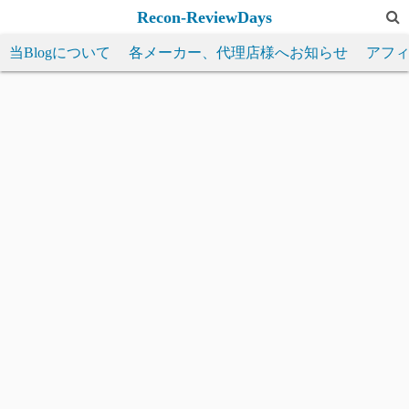
コ
Recon-ReviewDays
ン
当Blogについて
各メーカー、代理店様へお知らせ
アフ
テ
ン
ツ
へ
ス
キ
ッ
プ