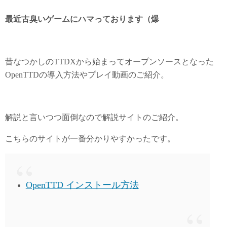
sk
to
y
do
最近古臭いゲームにハマっております（爆
n
昔なつかしのTTDXから始まってオープンソースとなった
OpenTTDの導入方法やプレイ動画のご紹介。
解説と言いつつ面倒なので解説サイトのご紹介。
こちらのサイトが一番分かりやすかったです。
OpenTTD インストール方法