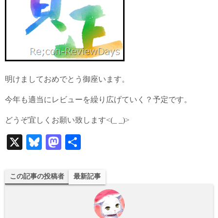
明けましておめでとう御座います。
今年も適当にレビューを繰り広げていく？予定です。
どうぞ宜しくお願い致します<(_ _)>
X
Bl
M
共
ue
as
有
sk
to
この記事の投稿者
最新記事
y
do
n