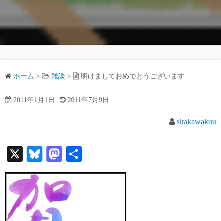
ホーム
>
雑談
>
明けましておめでとうございます
2011年1月1日
2011年7月9日
sirakawakuu
X
Bl
M
共
ue
as
有
sk
to
y
do
n