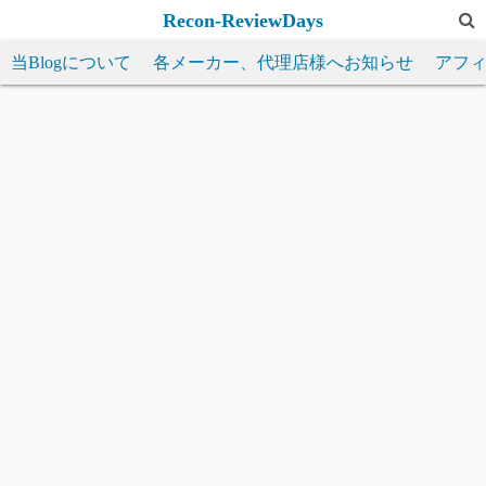
コ
Recon-ReviewDays
ン
当Blogについて
各メーカー、代理店様へお知らせ
アフ
テ
ン
ツ
へ
ス
キ
ッ
プ