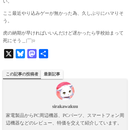
い。
ここ最近やり込みゲーが無かった為、久しぶりにハマりそ
う。
虎の納期が早ければいいんだけど遅かったら学校始まって
死にそう＿|￣|○
X
Bl
M
共
ue
as
有
sk
to
この記事の投稿者
最新記事
y
do
n
sirakawakuu
家電製品からPC周辺機器、PCパーツ、スマートフォン周
辺機器などのレビュー、特価を交えて紹介しています。