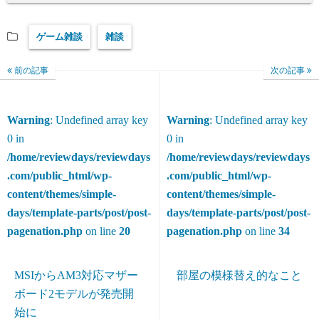
ゲーム雑談
雑談
前の記事
次の記事
Warning
: Undefined array key
Warning
: Undefined array key
0 in
0 in
/home/reviewdays/reviewdays
/home/reviewdays/reviewdays
.com/public_html/wp-
.com/public_html/wp-
content/themes/simple-
content/themes/simple-
days/template-parts/post/post-
days/template-parts/post/post-
pagenation.php
on line
20
pagenation.php
on line
34
MSIからAM3対応マザー
部屋の模様替え的なこと
ボード2モデルが発売開
始に