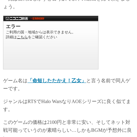
sk
to
ょう。
y
do
n
ゲーム名は
「命短したたかえ！乙女」
と言う名前で同人ゲ
ーです。
ジャンルはRTSでHalo WarsなりAOEシリーズに良く似てま
す。
このゲームの価格は2100円と非常に安い、そしてネット対
戦可能っていうのが素晴らしい…しかもBGMが予想外に良