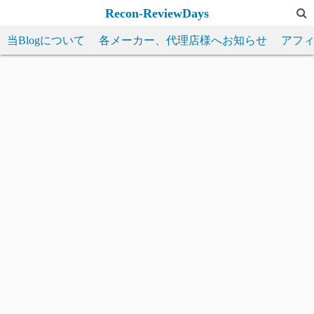
コ
Recon-ReviewDays
ン
当Blogについて
各メーカー、代理店様へお知らせ
アフ
テ
ン
ツ
へ
ス
キ
ッ
プ