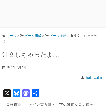
ホーム
>
ゲーム関係
>
ゲーム雑談
>
注文しちゃった
よ...
注文しちゃったよ…
2009年3月23日
sirakawakuu
X
Bl
M
共
ue
as
有
一見は百聞にしかずと言う訳で以下の動画を見て頂きまし