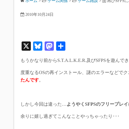
ホーム
>
ゲーム関係
>
ゲーム雑談
>
再びSFPS
2010年10月24日
X
Bl
M
共
ue
as
有
もうかなり前からS.T.A.L.K.E.R.及びSFPSを遊んで
sk
to
y
do
度重なるOSの再インストール、謎のエラーなどでク
たんです
。
n
しかし今回は違った…
ようやくSFPSのフリープレ
余りに嬉し過ぎてこんなことやっちゃったり･･･