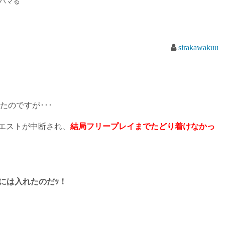
にハマる
sirakawakuu
きたのですが･･･
エストが中断され、
結局フリープレイまでたどり着けなかっ
イには入れたのだｯ！