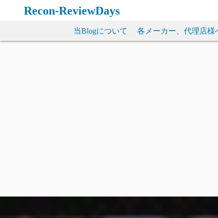
コ
Recon-ReviewDays
ン
テ
当Blogについて
各メーカー、代理店様
ン
ツ
へ
ス
キ
ッ
プ