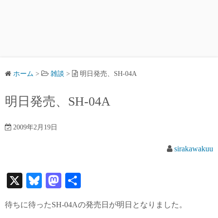
ホーム
>
雑談
>
明日発売、SH-04A
明日発売、SH-04A
2009年2月19日
sirakawakuu
X
Bl
M
共
ue
as
有
待ちに待ったSH-04Aの発売日が明日となりました。
sk
to