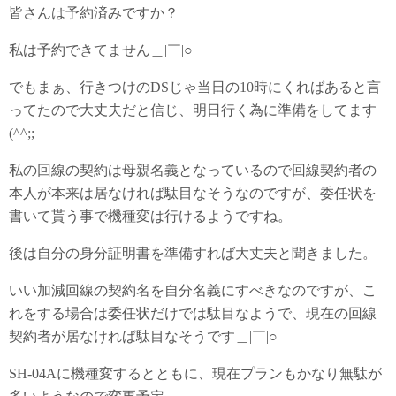
y
do
皆さんは予約済みですか？
n
私は予約できてません＿|￣|○
でもまぁ、行きつけのDSじゃ当日の10時にくればあると言
ってたので大丈夫だと信じ、明日行く為に準備をしてます
(^^;;
私の回線の契約は母親名義となっているので回線契約者の
本人が本来は居なければ駄目なそうなのですが、委任状を
書いて貰う事で機種変は行けるようですね。
後は自分の身分証明書を準備すれば大丈夫と聞きました。
いい加減回線の契約名を自分名義にすべきなのですが、こ
れをする場合は委任状だけでは駄目なようで、現在の回線
契約者が居なければ駄目なそうです＿|￣|○
SH-04Aに機種変するとともに、現在プランもかなり無駄が