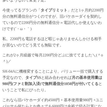
多いようなので変更予定。
今使ってるプランの「
タイプリミット
」だと1ヶ月約2200円
分の無料通信分がつくのですが、旧パケホーダイを契約し
ているので2200円分の無料通信分＝電話代しか使えないわ
けです(´・ω・｀)
私、2200円も電話するほど暇じゃありませんしかける相手
が居ないのでどう見ても無駄です。
これが2ヶ月繰越で毎月2200円分どぶに捨ててました＼(＾o
＾)／
SH-04Aに機種変することにより、バリュー一括で購入する
予定なので、
タイプSS
と組み合わせれば
月の基本使用量は
980円(ファミ割加入済)で無料通信分1050円が付いてくる
と
いうことで私にぴったり。
これなら旧パケホーダイ約4500円 + 基本使用量980円 +ユニ
バーサル何たらとか色々でも6000円は余裕で切る計算にな