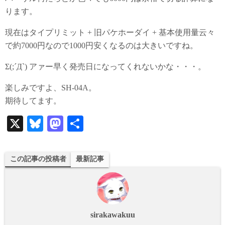
ります。
現在はタイプリミット + 旧パケホーダイ + 基本使用量云々
で約7000円なので1000円安くなるのは大きいですね。
Σ(;´Д`) アァー早く発売日になってくれないかな・・・。
楽しみですよ、SH-04A。
期待してます。
X
Bl
M
共
ue
as
有
sk
to
この記事の投稿者
最新記事
y
do
n
sirakawakuu