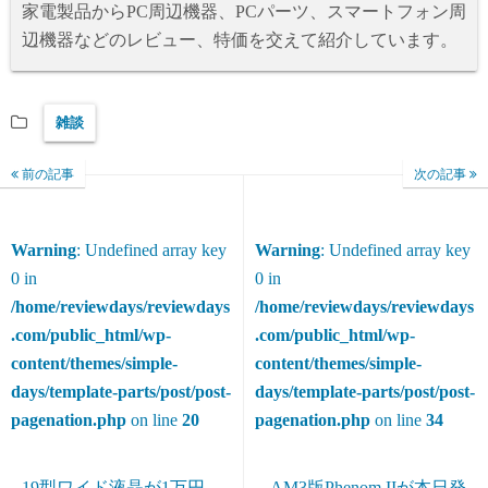
家電製品からPC周辺機器、PCパーツ、スマートフォン周
辺機器などのレビュー、特価を交えて紹介しています。
雑談
前の記事
次の記事
Warning
: Undefined array key
Warning
: Undefined array key
0 in
0 in
/home/reviewdays/reviewdays
/home/reviewdays/reviewdays
.com/public_html/wp-
.com/public_html/wp-
content/themes/simple-
content/themes/simple-
days/template-parts/post/post-
days/template-parts/post/post-
pagenation.php
on line
20
pagenation.php
on line
34
19型ワイド液晶が1万円
AM3版Phenom IIが本日発