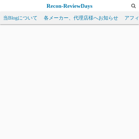
コ
Recon-ReviewDays
ン
当Blogについて
各メーカー、代理店様へお知らせ
アフ
テ
ン
ツ
へ
ス
キ
ッ
プ