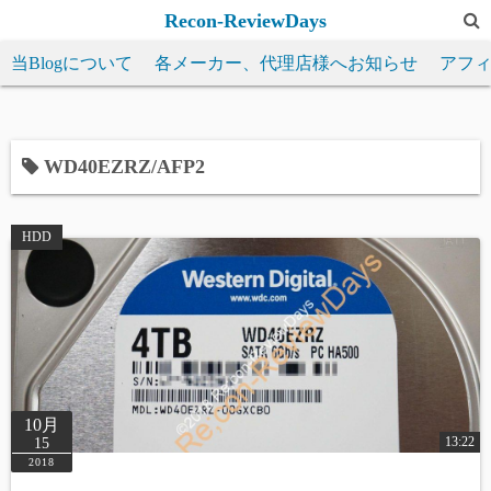
コ
Recon-ReviewDays
ン
当Blogについて
各メーカー、代理店様へお知らせ
アフ
テ
ン
ツ
へ
WD40EZRZ/AFP2
ス
キ
HDD
ッ
プ
10月
13:22
15
2018