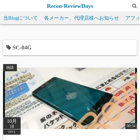
コ
Recon-ReviewDays
ン
当Blogについて
各メーカー、代理店様へお知らせ
アフ
テ
ン
ツ
へ
SC-04G
ス
キ
雑談
ッ
プ
10月
00:54
18
2015