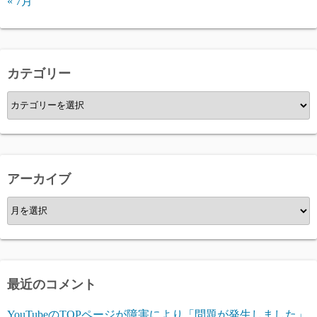
« 7月
カテゴリー
カ
テ
ゴ
リ
ー
アーカイブ
ア
ー
カ
イ
ブ
最近のコメント
YouTubeのTOPページが障害により「問題が発生しました」