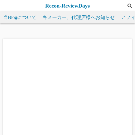
コ
Recon-ReviewDays
ン
当Blogについて
各メーカー、代理店様へお知らせ
アフ
テ
ン
ツ
へ
ス
キ
ッ
プ