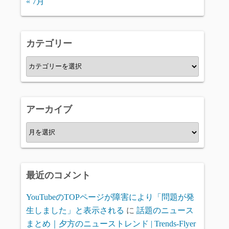
« 7月
カテゴリー
カ
テ
ゴ
リ
アーカイブ
ー
ア
ー
カ
イ
最近のコメント
ブ
YouTubeのTOPページが障害により「問題が発
生しました」と表示される
に
話題のニュース
まとめ｜夕方のニューストレンド | Trends-Flyer