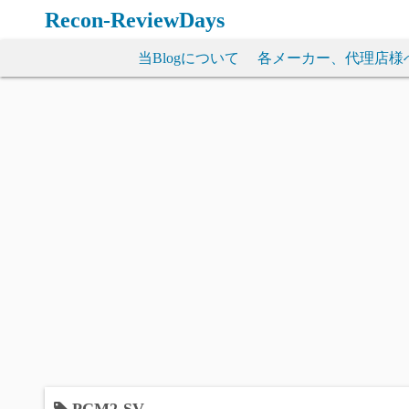
コ
Recon-ReviewDays
ン
テ
当Blogについて
各メーカー、代理店様
ン
ツ
へ
ス
キ
ッ
プ