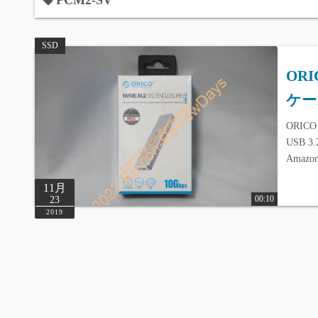
PCM2-SV
SSD
ORI
ケー
ORICO
USB 3
Amazon
11月
00:10
23
2019