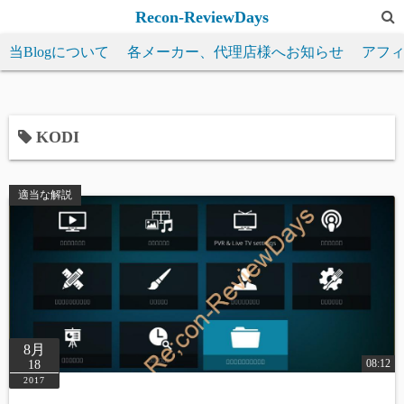
コ
Recon-ReviewDays
ン
当Blogについて
各メーカー、代理店様へお知らせ
アフ
テ
ン
ツ
へ
KODI
ス
キ
適当な解説
ッ
プ
8月
08:12
18
2017