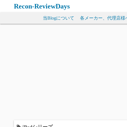
コ
Recon-ReviewDays
ン
テ
当Blogについて
各メーカー、代理店様
ン
ツ
へ
ス
キ
ッ
プ