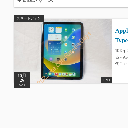
iPadシリーズ
スマートフォン
App
Ty
10.9イ
る - Ap
代 Lat
10月
21:11
26
2022