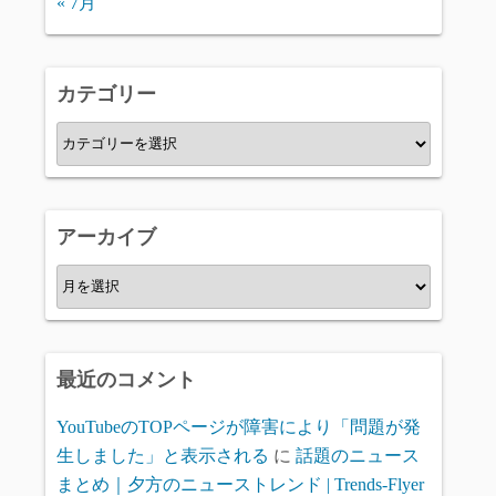
« 7月
カテゴリー
カ
テ
ゴ
リ
アーカイブ
ー
ア
ー
カ
イ
最近のコメント
ブ
YouTubeのTOPページが障害により「問題が発
生しました」と表示される
に
話題のニュース
まとめ｜夕方のニューストレンド | Trends-Flyer