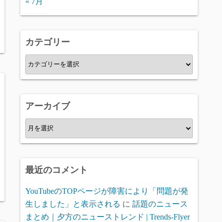
« 7月
カテゴリー
カ
テ
ゴ
リ
アーカイブ
ー
ア
ー
カ
イ
最近のコメント
ブ
YouTubeのTOPページが障害により「問題が発
生しました」と表示される
に
話題のニュース
まとめ｜夕方のニューストレンド | Trends-Flyer