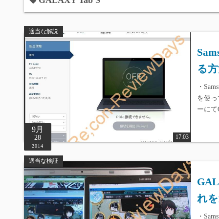
GALAXY Tab S
適当な解説
Sam
る方
・Sams
を使って
ーにてG
9月
17:03
28
2014
適当な検証
GAL
れを
・Sams