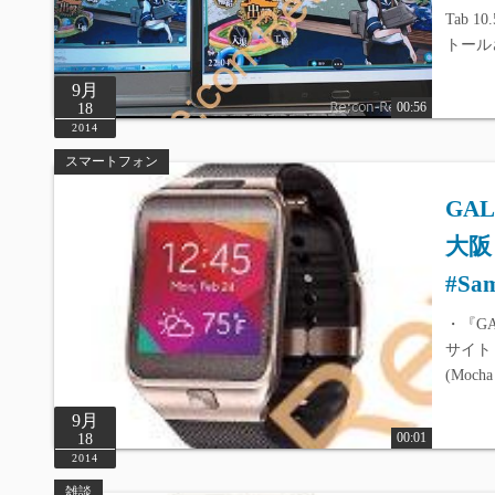
Tab 
トール
9月
00:56
18
2014
スマートフォン
GA
大阪
#Sa
・『G
サイト ・S
(Mocha
9月
00:01
18
2014
雑談