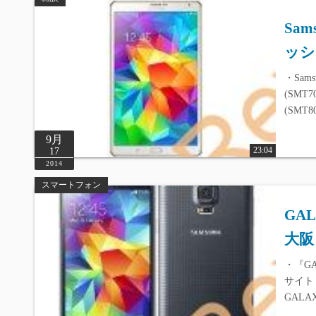
Sa
ッシ
・Samsu
(SMT70
(SMT8
9月
23:04
17
2014
スマートフォン
GA
大阪 
・『G
サイト ・
GALAX