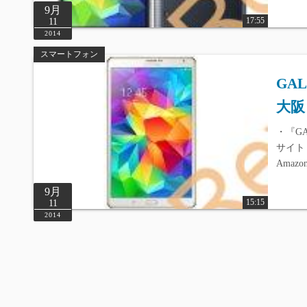
9月
17:55
11
2014
スマートフォン
GA
大阪 
・『G
サイト ・
Amazon
9月
15:15
11
2014