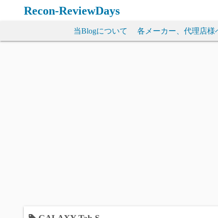
コ
Recon-ReviewDays
ン
テ
当Blogについて
各メーカー、代理店様
ン
ツ
へ
ス
キ
ッ
プ