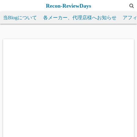
コ
Recon-ReviewDays
ン
当Blogについて
各メーカー、代理店様へお知らせ
アフ
テ
ン
ツ
へ
ス
キ
ッ
プ