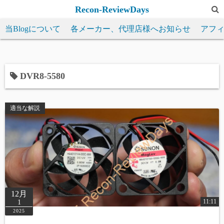
コ
Recon-ReviewDays
ン
当Blogについて
各メーカー、代理店様へお知らせ
アフ
テ
ン
ツ
へ
DVR8-5580
ス
キ
適当な解説
ッ
プ
12月
11:11
1
2025