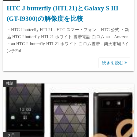
HTC J butterfly (HTL21)とGalaxy S III
(GT-I9300)の解像度を比較
・HTC J butterfly HTL21 - HTC スマートフォン – HTC 公式 ・新
品 HTC J butterfly HTL21 ホワイト 携帯電話 白ロム au – Amazon
・au HTC J. butterfly HTL21 ホワイト 白ロム携帯 - 楽天市場 5イ
ンチFul…
続きを読む
雑談
2月