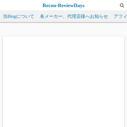
コ
Recon-ReviewDays
ン
当Blogについて
各メーカー、代理店様へお知らせ
アフ
テ
ン
ツ
へ
ス
キ
ッ
プ