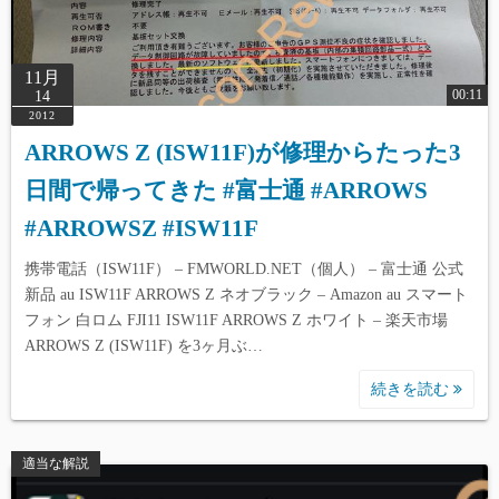
11月
00:11
14
2012
ARROWS Z (ISW11F)が修理からたった3
日間で帰ってきた #富士通 #ARROWS
#ARROWSZ #ISW11F
携帯電話（ISW11F） – FMWORLD.NET（個人） – 富士通 公式
新品 au ISW11F ARROWS Z ネオブラック – Amazon au スマート
フォン 白ロム FJI11 ISW11F ARROWS Z ホワイト – 楽天市場
ARROWS Z (ISW11F) を3ヶ月ぶ…
続きを読む
適当な解説