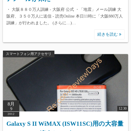
・ 大阪８８０万人訓練 - 大阪府 公式 ・「地震」メール訓練 大
阪府、３５０万人に送信 - 読売Online 本日11時に「大阪880万人
訓練」が行われました。 (さらに…)…
続きを読む
スマートフォン用アクセサリ
8月
12:30
9
2012
Galaxy S II WiMAX (ISW11SC)用の大容量