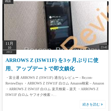
雑談
11月
23:41
10
2012
ARROWS Z (ISW11F) を3ヶ月ぶりに使
用、アップデートで即文鎮化
・富士通 ARROWS Z (ISW11F) 適当なレビュー - Re;con-
ReviewDays ・ARROWS Z ISW11F 白ロム Amazon検索 – Amazon
・ARROWS Z ISW11F 白ロム 楽天検索 – 楽天 ・ARROWS Z
ISW11F 白ロム ヤフオク検索 –…
続きを読む