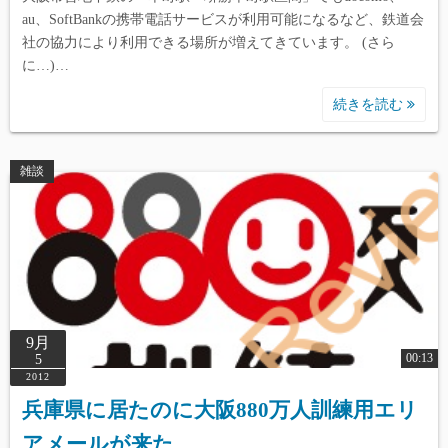
au、SoftBankの携帯電話サービスが利用可能になるなど、鉄道会
社の協力により利用できる場所が増えてきています。 (さら
に…)…
続きを読む
雑談
9月
00:13
5
2012
兵庫県に居たのに大阪880万人訓練用エリ
アメールが来た