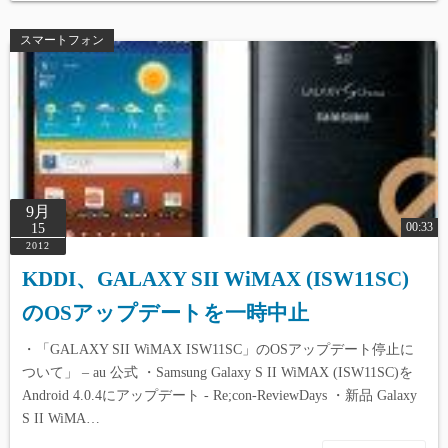
スマートフォン
9月
00:33
15
2012
KDDI、GALAXY SII WiMAX (ISW11SC)
のOSアップデートを一時中止
・「GALAXY SII WiMAX ISW11SC」のOSアップデート停止に
ついて」 – au 公式 ・Samsung Galaxy S II WiMAX (ISW11SC)を
Android 4.0.4にアップデート - Re;con-ReviewDays ・新品 Galaxy
S II WiMA…