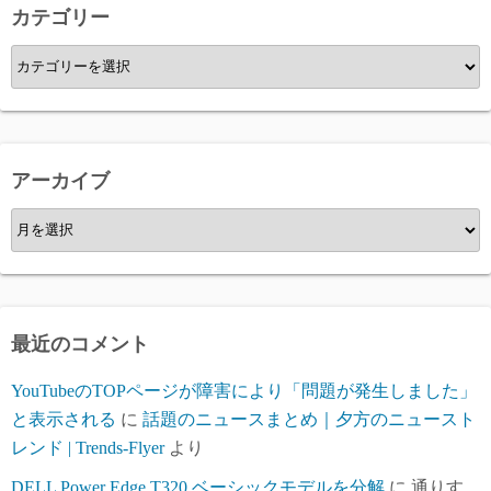
カテゴリー
カ
テ
ゴ
リ
ー
アーカイブ
ア
ー
カ
イ
ブ
最近のコメント
YouTubeのTOPページが障害により「問題が発生しました」
と表示される
に
話題のニュースまとめ｜夕方のニュースト
レンド | Trends-Flyer
より
DELL Power Edge T320 ベーシックモデルを分解
に
通りす