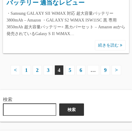
バッテリー 適当なレビュー
・Samsung GALAXY SII WiMAX 対応 超大容量バッテリー
3800mAh – Amazon ・GALAXY S2 WiMAX ISW11SC 黒 専用
3850mAh 超大容量バッテリー+ 黒カバーセット – Amazon auから
発売されているGalaxy S II WiMAX…
続きを読む
投
<
1
2
3
4
5
6
…
9
>
稿
の
検索
ペ
検索
ー
ジ