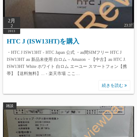
2月
23:37
2
2013
HTC J (ISW13HT)を購入
・HTC J ISW13HT - HTC Japan 公式 ・au間SIMフリー HTC J
ISW13HT au 新品未使用 白ロム – Amazon ・【中古】au HTC J.
ISW13HT White ホワイト 白ロム エーユー スマートフォン【携
帯】【送料無料】... - 楽天市場 ここ…
続きを読む
雑談