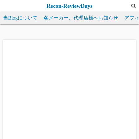
コ
Recon-ReviewDays
ン
当Blogについて
各メーカー、代理店様へお知らせ
アフ
テ
ン
ツ
へ
ス
キ
ッ
プ