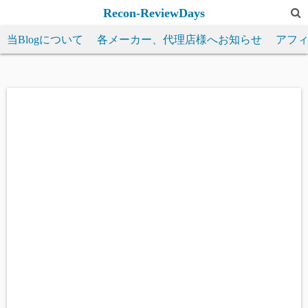
コ
Recon-ReviewDays
ン
当Blogについて
各メーカー、代理店様へお知らせ
アフ
テ
ン
ツ
へ
ス
キ
ッ
プ