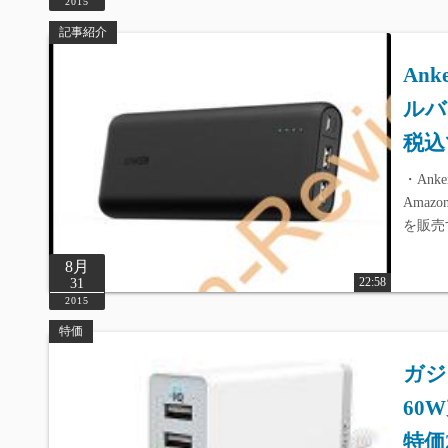
2015
記事紹介
An
ルバッ
税込
・Anker
Amazo
を販売
8月
22:58
31
2015
特価
ガジ
60
特価