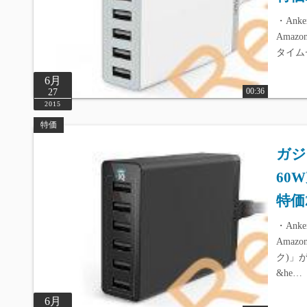
・Anke
Amaz
タイム
6月
00:36
27
2015
特価
ガジ
60
特価
・Anke
Amaz
ク)」
&he…
6月