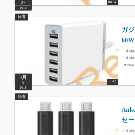
00:34
27
2015
特価
ガジ
60
・Anke
・Anke
Amaz
4月
11:52
9
2015
特価
Ank
セール
・Anke