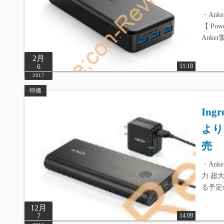
・Anke
【 Pow
Ank
2月
11:18
6
2017
特価
Ing
より
売
・Anke
力 超大
る予定の
12月
14:09
7