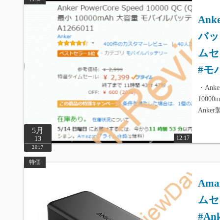
Ank
バッテ
ムセ
#モバ
・Anker
10000
Anker製
5月
12:17
13
2017
特価
Ama
ムセ
#A