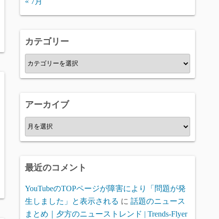
« 7月
カテゴリー
カ
テ
ゴ
リ
アーカイブ
ー
ア
ー
カ
イ
最近のコメント
ブ
YouTubeのTOPページが障害により「問題が発
生しました」と表示される
に
話題のニュース
まとめ｜夕方のニューストレンド | Trends-Flyer