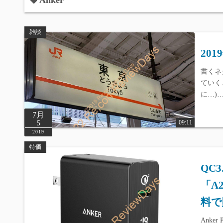
Anker
雑談
20
書くネ
ていく
に…)
7月
09:11
5
2019
特価
QC
「A
料で販
Anker