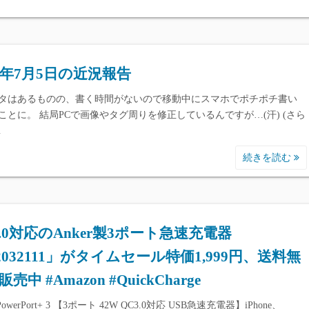
19年7月5日の近況報告
タはあるものの、書く時間がないので移動中にスマホでポチポチ書い
ことに。 結局PCで画像やタグ周りを修正しているんですが…(汗) (さら
…
続きを読む
3.0対応のAnker製3ポート急速充電器
2032111」がタイムセール特価1,999円、送料無
売中 #Amazon #QuickCharge
 PowerPort+ 3 【3ポート 42W QC3.0対応 USB急速充電器】iPhone、