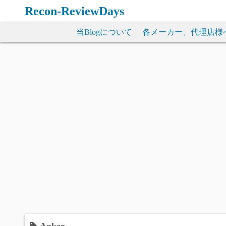
コ
Recon-ReviewDays
ン
テ
当Blogについて
各メーカー、代理店様
ン
ツ
へ
ス
キ
ッ
プ