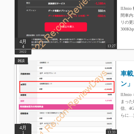
IIJm
間車内
リの更
300
4月
13:27
4
2022
雑談
車載
ン」
IIJm
まった
信、4
らに…
4月
13:33
1