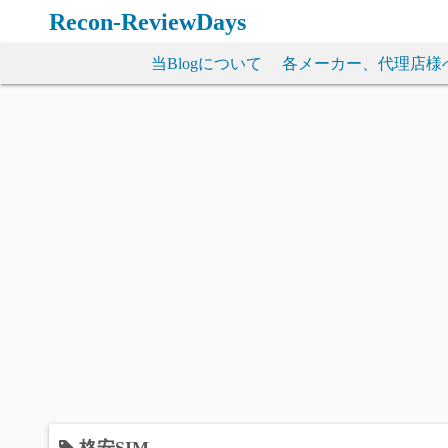
コ
Recon-ReviewDays
ン
テ
当Blogについて
各メーカー、代理店様
ン
ツ
へ
ス
キ
ッ
プ