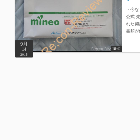
・今なら
公式 
れた契
書類が
9月
16:42
14
2015