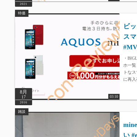
2021
特価
ビッ
スマ
#MV
・BIG
ホ一覧
トなス
に再入
8月
03:10
17
2016
雑談
mi
い #