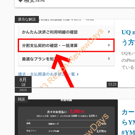
格安SIM
適当な解説
UQ
う方
UQモバイ
のiPho
ている「
8月
13:23
18
2023
雑談
カー
らYM
#Y