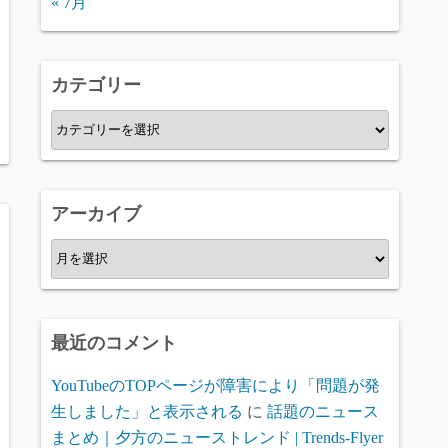
« 7月
カテゴリー
カ
テ
ゴ
リ
アーカイブ
ー
ア
ー
カ
イ
最近のコメント
ブ
YouTubeのTOPページが障害により「問題が発
生しました」と表示される
に
話題のニュース
まとめ｜夕方のニューストレンド | Trends-Flyer