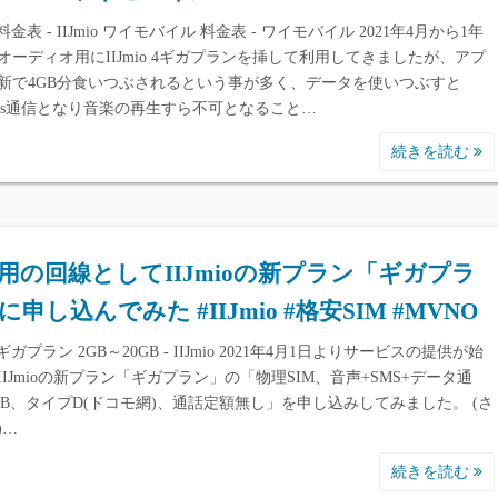
io 料金表 - IIJmio ワイモバイル 料金表 - ワイモバイル 2021年4月から1年
オーディオ用にIIJmio 4ギガプランを挿して利用してきましたが、アプ
新で4GB分食いつぶされるという事が多く、データを使いつぶすと
Kbps通信となり音楽の再生すら不可となること…
続きを読む
用の回線としてIIJmioの新プラン「ギガプラ
に申し込んでみた #IIJmio #格安SIM #MVNO
io ギガプラン 2GB～20GB - IIJmio 2021年4月1日よりサービスの提供が始
IIJmioの新プラン「ギガプラン」の「物理SIM、音声+SMS+データ通
GB、タイプD(ドコモ網)、通話定額無し」を申し込みしてみました。 (さ
)…
続きを読む