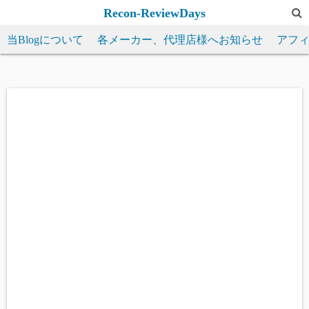
コ
Recon-ReviewDays
ン
当Blogについて
各メーカー、代理店様へお知らせ
アフ
テ
ン
ツ
へ
ス
キ
ッ
プ