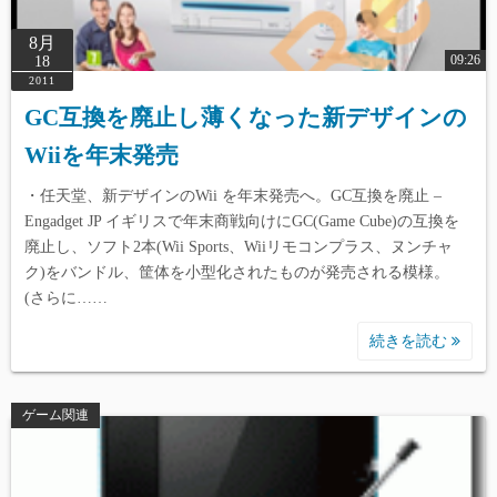
8月
09:26
18
2011
GC互換を廃止し薄くなった新デザインの
Wiiを年末発売
・任天堂、新デザインのWii を年末発売へ。GC互換を廃止 –
Engadget JP イギリスで年末商戦向けにGC(Game Cube)の互換を
廃止し、ソフト2本(Wii Sports、Wiiリモコンプラス、ヌンチャ
ク)をバンドル、筐体を小型化されたものが発売される模様。
(さらに……
続きを読む
ゲーム関連