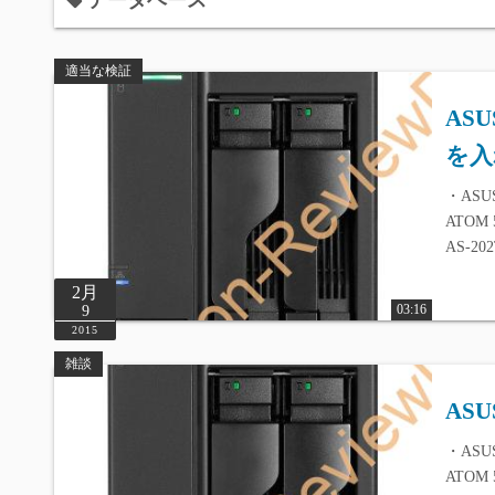
データベース
適当な検証
ASU
を入
・ASUS
ATOM 
AS-202
2月
03:16
9
2015
雑談
AS
・ASUS
ATOM 