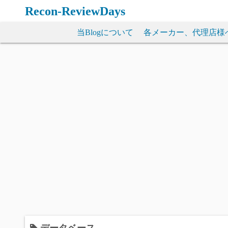
コ
Recon-ReviewDays
ン
テ
当Blogについて
各メーカー、代理店様
ン
ツ
へ
ス
キ
ッ
プ