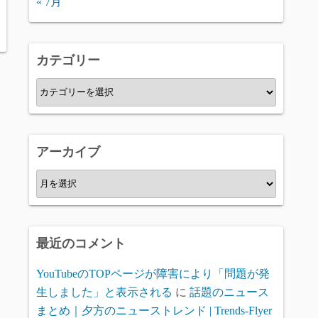
« 7月
カテゴリー
カ
テ
ゴ
リ
アーカイブ
ー
ア
ー
カ
イ
最近のコメント
ブ
YouTubeのTOPページが障害により「問題が発
生しました」と表示される
に
話題のニュース
まとめ｜夕方のニューストレンド | Trends-Flyer