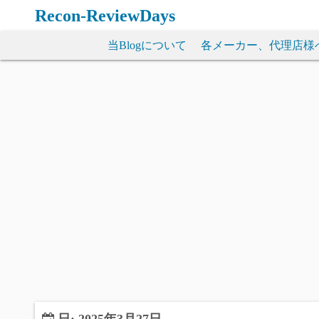
コ
Recon-ReviewDays
ン
テ
当Blogについて
各メーカー、代理店様
ン
ツ
へ
ス
キ
ッ
プ