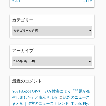
« 2月
4月 »
カテゴリー
カ
テ
ゴ
リ
アーカイブ
ー
ア
ー
カ
イ
最近のコメント
ブ
YouTubeのTOPページが障害により「問題が発
生しました」と表示される
に
話題のニュース
まとめ｜夕方のニューストレンド | Trends-Flyer