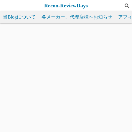
コ
Recon-ReviewDays
ン
当Blogについて
各メーカー、代理店様へお知らせ
アフ
テ
ン
ツ
へ
ス
キ
ッ
プ