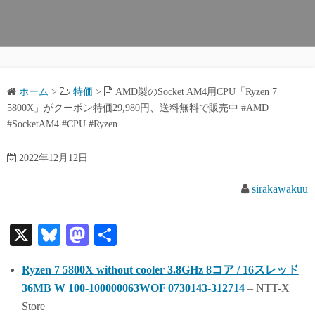
ホーム
>
特価
>
AMD製のSocket AM4用CPU「Ryzen 7
5800X」がクーポン特価29,980円、送料無料で販売中 #AMD
#SocketAM4 #CPU #Ryzen
2022年12月12日
sirakawakuu
X
Bl
M
共
ue
as
有
Ryzen 7 5800X without cooler 3.8GHz 8コア / 16スレッド
sk
to
36MB W 100-100000063WOF 0730143-312714
– NTT-X
y
do
Store