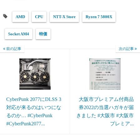
AMD
CPU
NTT-X Store
Ryzen 7 5800X
Socket AM4
特価
前の記事
次の記事
CyberPunk 2077にDLSS 3
大阪市プレミアム付商品
対応が来るのはいつにな
券2022の当選ハガキが届
るのか… #CyberPunk
きました #大阪市 #大阪市
#CyberPunk2077...
プレミア...