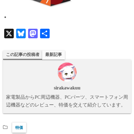
X
Bl
M
共
ue
as
有
sk
to
この記事の投稿者
最新記事
y
do
n
sirakawakuu
家電製品からPC周辺機器、PCパーツ、スマートフォン周
辺機器などのレビュー、特価を交えて紹介しています。
特価