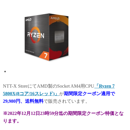
n
NTT-X StoreにてAMD製のSocket AM4用CPU
「Ryzen 7
5800X(8コア/16スレッド)」
が
期間限定クーポン適用で
29,980円、送料無料
で販売されています。
※2022年12月12日23時59分迄の期間限定クーポン特価とな
ります。