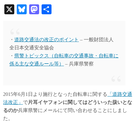
X
Bl
M
共
ue
as
有
sk
to
y
do
・
道路交通法の改正のポイント
– 一般財団法人
n
全日本交通安全協会
・
県警トピックス（自転車の交通事故・自転車に
係る主な交通ルール等）
– 兵庫県警察
2015年6月1日より施行となった自転車に関する
「道路交通
法改正」
で
片耳イヤフォンに関してはどういった扱いとな
るのか
兵庫県警にメールにて問い合わせることにしまし
た。