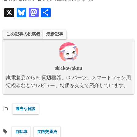
X
Bl
M
共
ue
as
有
sk
to
この記事の投稿者
最新記事
y
do
n
sirakawakuu
家電製品からPC周辺機器、PCパーツ、スマートフォン周
辺機器などのレビュー、特価を交えて紹介しています。
適当な解説
自転車
道路交通法