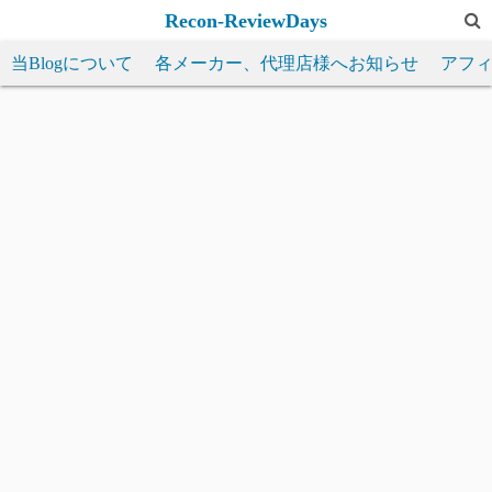
コ
Recon-ReviewDays
ン
当Blogについて
各メーカー、代理店様へお知らせ
アフ
テ
ン
ツ
へ
ス
キ
ッ
プ