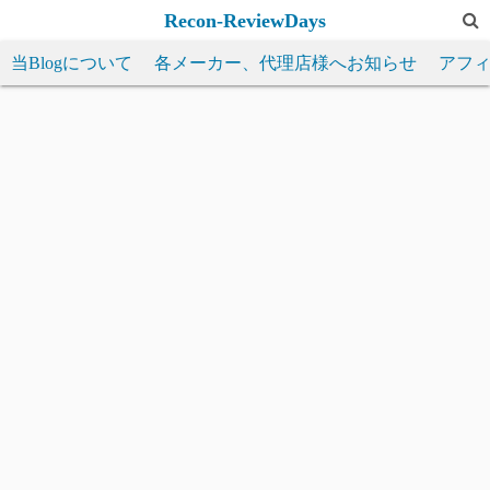
コ
Recon-ReviewDays
ン
当Blogについて
各メーカー、代理店様へお知らせ
アフ
テ
ン
ツ
へ
ス
キ
ッ
プ