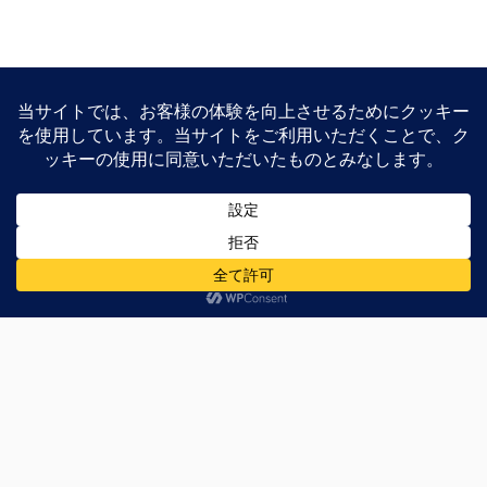
以上で解説を終わります。お疲れ様でした。
X
Bl
M
共
ue
as
有
sk
to
この記事の投稿者
最新記事
y
do
n
sirakawakuu
家電製品からPC周辺機器、PCパーツ、スマートフォン周
辺機器などのレビュー、特価を交えて紹介しています。