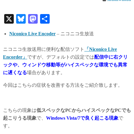
X
Bl
M
共
ue
as
有
Niconico Live Encoder
– ニコニコ生放送
sk
to
y
do
ニコニコ生放送用に便利な配信ソフト
「Niconico Live
n
Encorder」
ですが、デフォルトの設定では
配信中に右クリ
ックや、ウィンドウ移動等がハイスペックな環境でも異常
に遅くなる
場合があります。
今回はこちらの症状を改善する方法をご紹介致します。
こちらの現象は
低スペックなPCからハイスペックなPCでも
起こりうる現象
で、
Windows Vista/7で良く起こる現象
で
す。