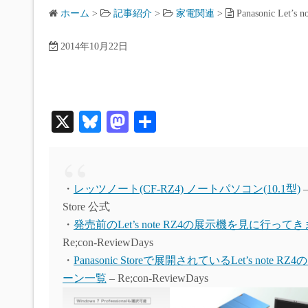
ホーム
>
記事紹介
>
家電関連
>
Panasonic Let
2014年10月22日
X
Bl
M
共
ue
as
有
sk
to
y
do
・
レッツノート(CF-RZ4) ノートパソコン(10.1型)
–
n
Store 公式
・
発売前のLet’s note RZ4の展示機を見に行って
Re;con-ReviewDays
・
Panasonic Storeで展開されているLet’s note R
ーン一覧
– Re;con-ReviewDays