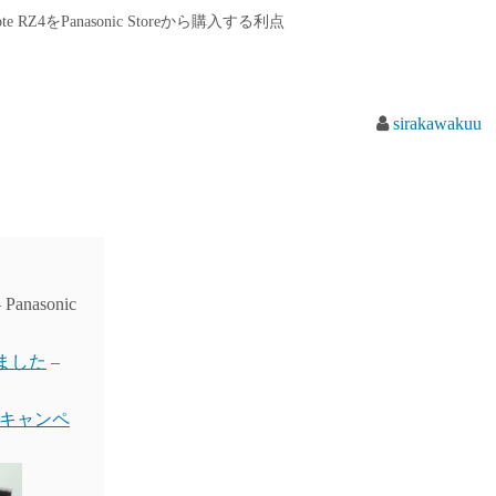
’s note RZ4をPanasonic Storeから購入する利点
sirakawakuu
 Panasonic
きました
–
Z4のキャンペ