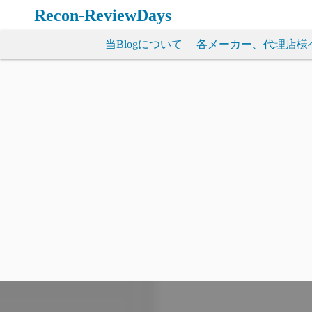
コ
Recon-ReviewDays
ン
テ
当Blogについて
各メーカー、代理店様
ン
ツ
へ
ス
キ
ッ
プ