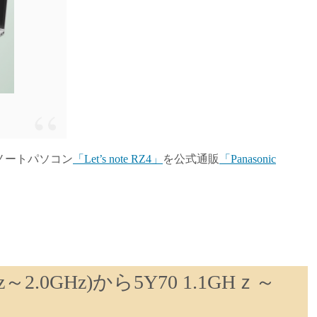
ルノートパソコン
「Let’s note RZ4」
を公式通販
「Panasonic
MHz～2.0GHz)から5Y70 1.1GHｚ～