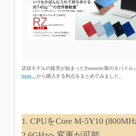
店頭モデルの販売が始まったPanasonic製のモバイ
Store」
から購入する利点をまとめてみました。
1. CPUをCore M-5Y10 (800
2.6GHzへ変更が可能