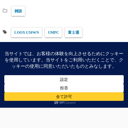
雑談
LOOX U50WN
UMPC
富士通
前の記事
次の記事
GIGABYTE Celeron 847搭
載スレートPC「S1082」
Portal、Portal2のプレイ動
が気になる
画で1日が終わる