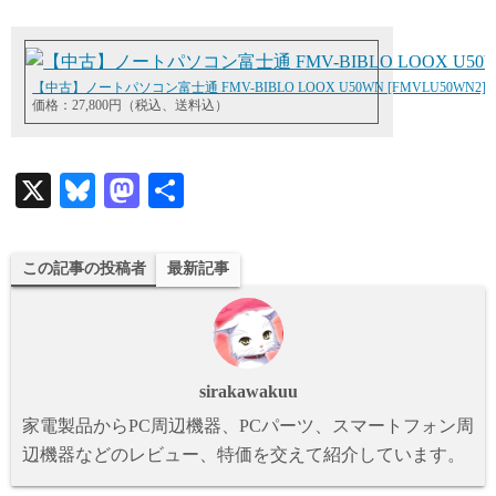
【中古】ノートパソコン富士通 FMV-BIBLO LOOX U50WN [FMVLU50WN2] -Windo
価格：27,800円（税込、送料込）
X
Bl
M
共
ue
as
有
sk
to
この記事の投稿者
最新記事
y
do
n
sirakawakuu
家電製品からPC周辺機器、PCパーツ、スマートフォン周
辺機器などのレビュー、特価を交えて紹介しています。