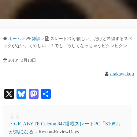
ホーム
>
雑談
>
スレートPCが欲しい、だけど希望するスペ
ックがない。くやしい…！でも…欲しくなっちゃうビクンビクン
2013年3月18日
sirakawakuu
X
Bl
M
共
ue
as
有
sk
to
y
do
・
GIGABYTE Celeron 847搭載スレートPC「S1082」
n
が気になる
– Re;con-ReviewDays