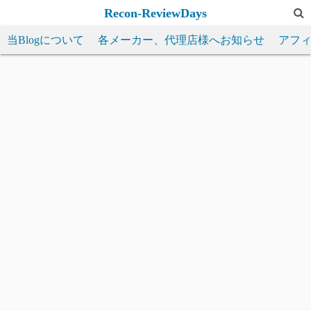
コ
Recon-ReviewDays
ン
当Blogについて
各メーカー、代理店様へお知らせ
アフ
テ
ン
ツ
へ
ス
キ
ッ
プ