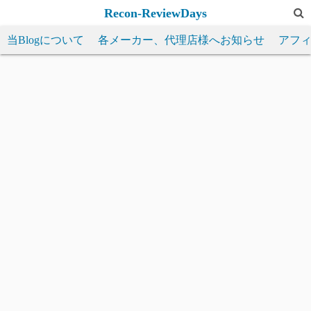
コ
Recon-ReviewDays
ン
当Blogについて
各メーカー、代理店様へお知らせ
アフ
テ
ン
ツ
へ
ス
キ
ッ
プ