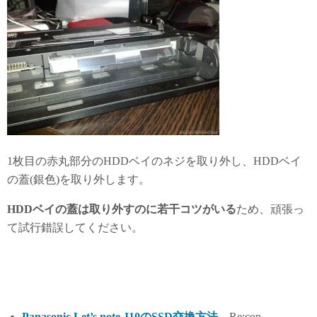
1枚目の赤丸部分のHDDベイのネジを取り外し、HDDベイ
の蓋(銀色)を取り外します。
HDDベイの蓋は取り外すのに若干コツがいる
ため、頑張っ
て試行錯誤してください。
Panasonic Let’s note J10のSSD交換方法
– Re;con-