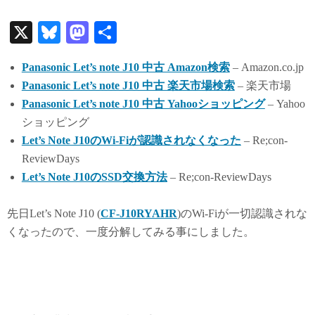
X
Bl
M
共
ue
as
有
Panasonic Let’s note J10 中古 Amazon検索
– Amazon.co.jp
sk
to
Panasonic Let’s note J10 中古 楽天市場検索
– 楽天市場
y
do
Panasonic Let’s note J10 中古 Yahooショッピング
– Yahoo
n
ショッピング
Let’s Note J10のWi-Fiが認識されなくなった
– Re;con-
ReviewDays
Let’s Note J10のSSD交換方法
– Re;con-ReviewDays
先日Let’s Note J10 (
CF-J10RYAHR
)のWi-Fiが一切認識されな
くなったので、一度分解してみる事にしました。