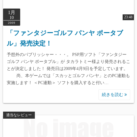
1月
23:48
10
2009
「ファンタジーゴルフ パンヤ ポータブ
ル」発売決定！
Warning
: Undefined array key 0 in
/home/reviewdays/reviewdays.com/public_html/wp-
予想外のパブリッシャー・・・。 PSP用ソフト「ファンタジー
content/themes/simple-days/template-
ゴルフ パンヤ ポータブル」が タカラトミー様より発売されるこ
とが決定しました！ 発売日は2009年4月9日を予定しています。
parts/index/post_card.php
on line
165
尚、本ゲームでは「スカッとゴルフ パンヤ」とのPC連動も
実施します！ ＜PC連動＞ ソフトを購入すると付い…
Warning
: Undefined array key 1 in
/home/reviewdays/reviewdays.com/public_html/wp-
続きを読む
content/themes/simple-days/template-
parts/index/post_card.php
on line
165
適当なレビュー
Warning
: Undefined array key 2 in
/home/reviewdays/reviewdays.com/public_html/wp-