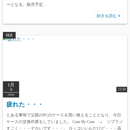
parts/index/post_card.php
on line
165
ーとなる。販売予定…
続きを読む
Warning
: Undefined array key 1 in
/home/reviewdays/reviewdays.com/public_html/wp-
content/themes/simple-days/template-
雑談
parts/index/post_card.php
on line
165
Warning
: Undefined array key 2 in
/home/reviewdays/reviewdays.com/public_html/wp-
content/themes/simple-days/template-
parts/index/post_card.php
on line
165
1月
23:59
9
2009
疲れた・・・
とある事情で父親のPCのケースを買い換えることとなり、今日
Warning
: Undefined array key 0 in
ケースの交換作業をしていました。 Case By Case → ソプラノ
/home/reviewdays/reviewdays.com/public_html/wp-
すごく・・・デカいです・・・。 カッコいいんだけど・・・高