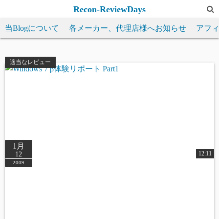
コ
Recon-ReviewDays
ン
当Blogについて
各メーカー、代理店様へお知らせ
アフ
テ
ン
ツ
適当なレビュー
へ
ス
キ
ッ
プ
1月
12:11
12
2009
Warning
: Undefined array key 0 in
/home/reviewdays/reviewdays.com/public_html/wp-