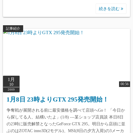
/home/reviewdays/reviewdays.com/public_html/wp-
続きを読む
content/themes/simple-days/template-
parts/index/post_card.php
on line
165
記事紹介
Warning
: Undefined array key 2 in
/home/reviewdays/reviewdays.com/public_html/wp-
content/themes/simple-days/template-
parts/index/post_card.php
on line
165
1月
00:56
10
2009
1月8日 23時よりGTX 295発売開始！
争奪戦が展開される前に最安価格を調べて店頭へGo！ 「今日か
Warning
: Undefined array key 0 in
ら探してる人、結構いたよ」(1/8) ---某ショップ店員談 本日8日
/home/reviewdays/reviewdays.com/public_html/wp-
の23時に販売解禁となったGeForce GTX 295。明日から店頭に並
content/themes/simple-days/template-
ぶのはZOTAC inno3D(2モデル)、MSI(8日の夕方入荷)の3メーカ