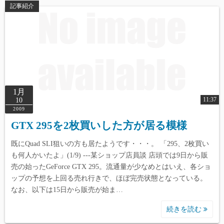
記事紹介
Warning
: Undefined array key 2 in
/home/reviewdays/reviewdays.com/public_html/wp-
content/themes/simple-days/template-
parts/index/post_card.php
on line
165
1月
11:37
10
2009
GTX 295を2枚買いした方が居る模様
既にQuad SLI狙いの方も居たようです・・・。 「295、2枚買い
も何人かいたよ」(1/9) ---某ショップ店員談 店頭では9日から販
売の始ったGeForce GTX 295。流通量が少なめとはいえ、各ショ
ップの予想を上回る売れ行きで、ほぼ完売状態となっている。
なお、以下は15日から販売が始ま…
続きを読む