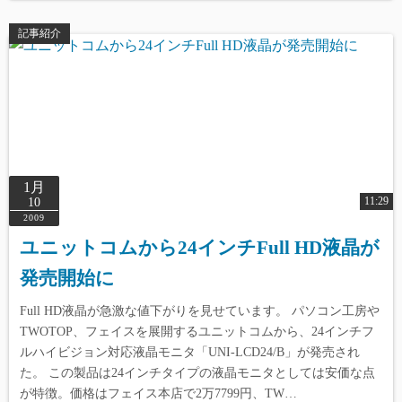
記事紹介
1月
11:29
10
2009
ユニットコムから24インチFull HD液晶が
発売開始に
Warning
: Undefined array key 0 in
/home/reviewdays/reviewdays.com/public_html/wp-
Full HD液晶が急激な値下がりを見せています。 パソコン工房や
content/themes/simple-days/template-
TWOTOP、フェイスを展開するユニットコムから、24インチフ
ルハイビジョン対応液晶モニタ「UNI-LCD24/B」が発売され
parts/index/post_card.php
on line
165
た。 この製品は24インチタイプの液晶モニタとしては安価な点
が特徴。価格はフェイス本店で2万7799円、TW…
Warning
: Undefined array key 1 in