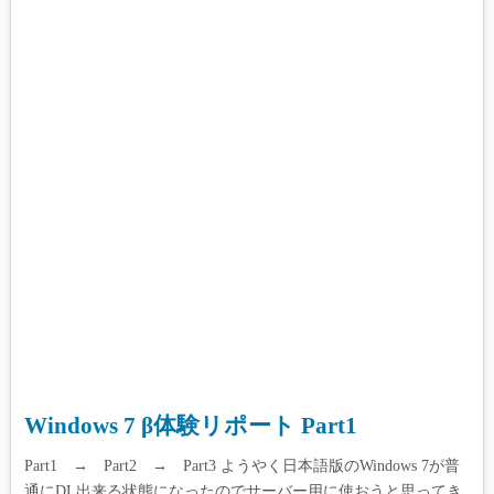
content/themes/simple-days/template-
parts/index/post_card.php
on line
165
Warning
: Undefined array key 1 in
/home/reviewdays/reviewdays.com/public_html/wp-
content/themes/simple-days/template-
parts/index/post_card.php
on line
165
Warning
: Undefined array key 2 in
/home/reviewdays/reviewdays.com/public_html/wp-
content/themes/simple-days/template-
parts/index/post_card.php
on line
165
Windows 7 β体験リポート Part1
Part1 → Part2 → Part3 ようやく日本語版のWindows 7が普
通にDL出来る状態になったのでサーバー用に使おうと思ってき