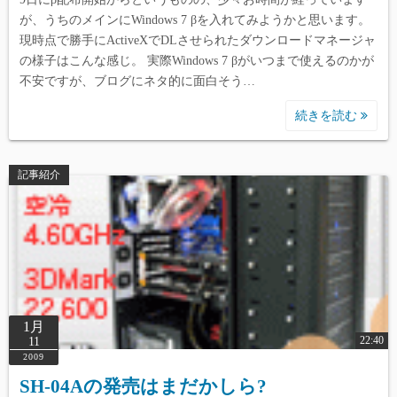
Warning
: Undefined array key 0 in
が、うちのメインにWindows 7 βを入れてみようかと思います。
/home/reviewdays/reviewdays.com/public_html/wp-
現時点で勝手にActiveXでDLさせられたダウンロードマネージャ
content/themes/simple-days/template-
の様子はこんな感じ。 実際Windows 7 βがいつまで使えるのかが
parts/index/post_card.php
on line
165
不安ですが、ブログにネタ的に面白そう…
続きを読む
Warning
: Undefined array key 1 in
/home/reviewdays/reviewdays.com/public_html/wp-
content/themes/simple-days/template-
記事紹介
parts/index/post_card.php
on line
165
Warning
: Undefined array key 2 in
/home/reviewdays/reviewdays.com/public_html/wp-
content/themes/simple-days/template-
parts/index/post_card.php
on line
165
1月
22:40
11
2009
SH-04Aの発売はまだかしら?