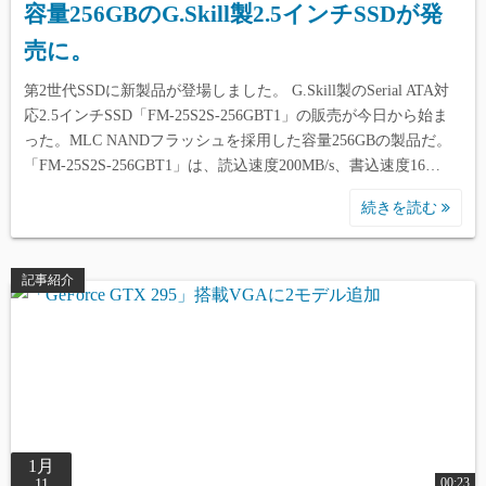
容量256GBのG.Skill製2.5インチSSDが発
売に。
Warning
: Undefined array key 0 in
/home/reviewdays/reviewdays.com/public_html/wp-
第2世代SSDに新製品が登場しました。 G.Skill製のSerial ATA対
content/themes/simple-days/template-
応2.5インチSSD「FM-25S2S-256GBT1」の販売が今日から始ま
った。MLC NANDフラッシュを採用した容量256GBの製品だ。
parts/index/post_card.php
on line
165
「FM-25S2S-256GBT1」は、読込速度200MB/s、書込速度16…
Warning
: Undefined array key 1 in
続きを読む
/home/reviewdays/reviewdays.com/public_html/wp-
content/themes/simple-days/template-
記事紹介
parts/index/post_card.php
on line
165
Warning
: Undefined array key 2 in
/home/reviewdays/reviewdays.com/public_html/wp-
content/themes/simple-days/template-
parts/index/post_card.php
on line
165
1月
00:23
11