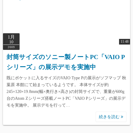
1月
11:48
10
2009
封筒サイズのソニー製ノートPC「VAIO P
シリーズ」の展示デモを実施中
Warning
: Undefined array key 0 in
/home/reviewdays/reviewdays.com/public_html/wp-
既にポケットに入るサイズのVAIO Type Pの展示がソフマップ 秋
content/themes/simple-days/template-
葉原 本館にて始まっているようです。 本体サイズが約
245×120×19.8mm(幅×奥行き×高さ)の封筒サイズで、重量が600g
parts/index/post_card.php
on line
165
台のAtom Zシリーズ搭載ノートPC「VAIO Pシリーズ」の展示デ
モを実施中。 展示デモを行って…
Warning
: Undefined array key 1 in
/home/reviewdays/reviewdays.com/public_html/wp-
続きを読む
content/themes/simple-days/template-
parts/index/post_card.php
on line
165