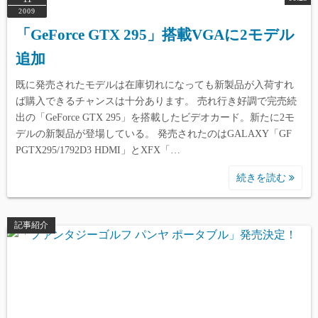
2009
「GeForce GTX 295」搭載VGAに2モデル
追加
Warning
: Undefined array key 0 in
/home/reviewdays/reviewdays.com/public_html/wp-
既に発売されたモデルは在庫切れになっても新製品が入荷すれ
content/themes/simple-days/template-
ば購入できるチャンスは十分あります。 売れ行き好調で完売続
出の「GeForce GTX 295」を搭載したビデオカード。新たに2モ
parts/index/post_card.php
on line
165
デルの新製品が登場している。 発売されたのはGALAXY「GF
PGTX295/1792D3 HDMI」とXFX「…
Warning
: Undefined array key 1 in
/home/reviewdays/reviewdays.com/public_html/wp-
続きを読む
content/themes/simple-days/template-
parts/index/post_card.php
on line
165
記事紹介
Warning
: Undefined array key 2 in
/home/reviewdays/reviewdays.com/public_html/wp-
content/themes/simple-days/template-
parts/index/post_card.php
on line
165