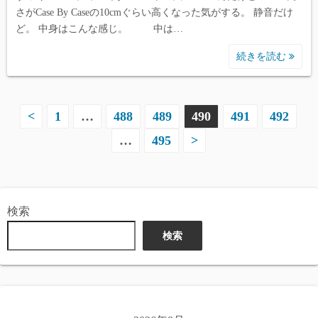
content/themes/simple-days/template-
さがCase By Caseの10cmぐらい高くなった気がする。 静音だけ
parts/index/post_card.php
on line
165
ど。 中身はこんな感じ。 中は…
続きを読む
Warning
: Undefined array key 1 in
/home/reviewdays/reviewdays.com/public_html/wp-
content/themes/simple-days/template-
投
parts/index/post_card.php
on line
165
<
1
…
488
489
490
491
492
…
495
>
稿
Warning
: Undefined array key 2 in
の
/home/reviewdays/reviewdays.com/public_html/wp-
content/themes/simple-days/template-
ペ
parts/index/post_card.php
on line
165
検索
ー
検索
ジ
送
り