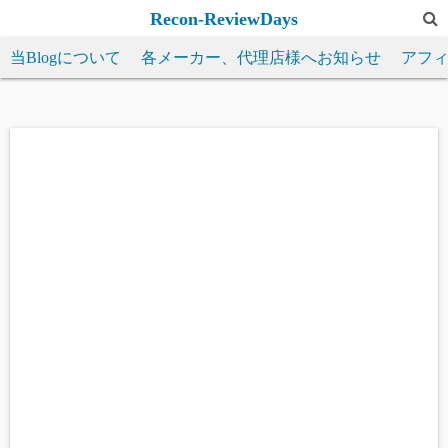
コ
Recon-ReviewDays
ン
当Blogについて
各メーカー、代理店様へお知らせ
アフ
テ
ン
ツ
へ
ス
キ
ッ
プ