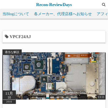
コ
Recon-ReviewDays
ン
当Blogについて
各メーカー、代理店様へお知らせ
アフ
テ
ン
ツ
へ
VPCF24AJ
ス
キ
適当な解説
ッ
プ
11月
13:11
18
2016