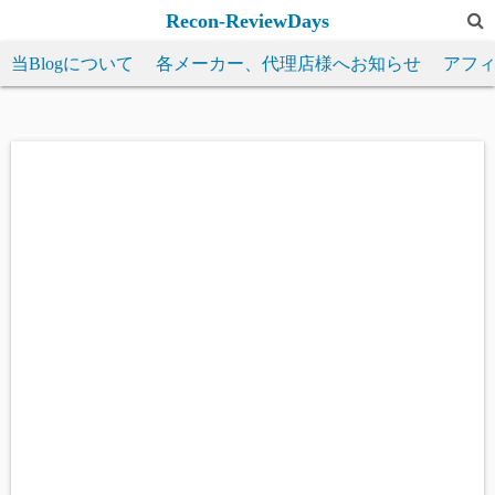
コ
Recon-ReviewDays
ン
当Blogについて
各メーカー、代理店様へお知らせ
アフ
テ
ン
ツ
へ
ス
キ
ッ
プ